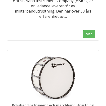
British Band Instrument Company (BBICO) är
en ledande leverantör av
militärbandutrustning. Den har över 30 års
erfarenhet av
…
Visa
Polisbandinstrument och marchbandutrustning