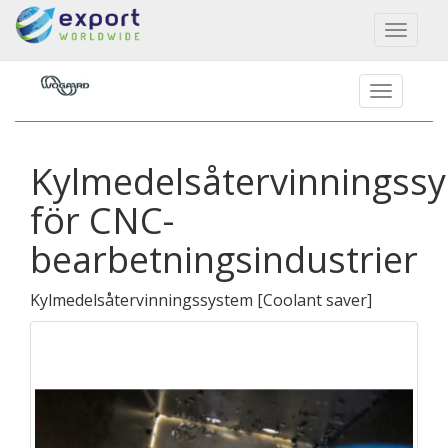
Toggl
naviga
Kylmedelsåtervinningss
för CNC-
bearbetningsindustrier
Kylmedelsåtervinningssystem
[
Coolant saver
]