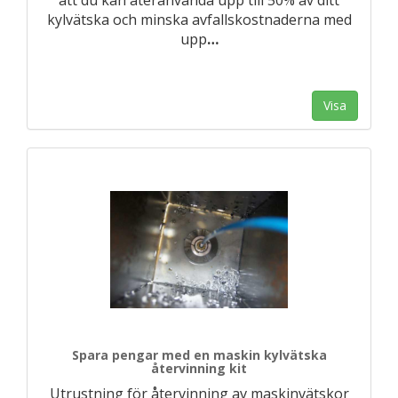
att du kan återanvända upp till 50% av ditt
kylvätska och minska avfallskostnaderna med
upp
…
Visa
Spara pengar med en maskin kylvätska
återvinning kit
Utrustning för återvinning av maskinvätskor