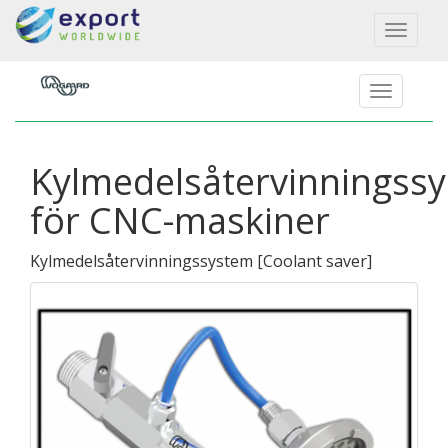
Toggl
naviga
Kylmedelsåtervinningss
för CNC-maskiner
Kylmedelsåtervinningssystem
[
Coolant saver
]