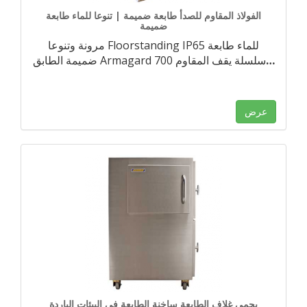
الفولاذ المقاوم للصدأ طابعة ضميمة | تنوعا للماء طابعة
ضميمة
مرونة وتنوعا Floorstanding IP65 للماء طابعة
…
ضميمة الطابق Armagard 700 سلسلة يقف المقاوم
عرض
يحمي غلاف الطابعة ساخنة الطابعة في البيئات الباردة