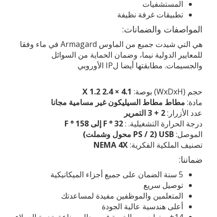
المستشفيات
تطبيقات غرفة نظيفة
المواصفات والضمانات:
هي التي شيدت جميع من الماوس Armagard في ماء وفقا
للمعايير الدولية نيما، وضمان الحماية من السوائل
والجسيمات. مطابقتها أيضا لIP الأوروبي
حجم (WxDxH) بوصة:
4.1 × 2.4 X 1.2
مادة:
مطاط مطاط السيليكون غير مسامية مجانا
عدد الأزرار:
2 + 3 التمرير
درجة الحرارة التشغيلية. :
32 ° F إلى 158 ° F
الموصل:
USB (PS / 2 محول وشملت)
تصنيف الملكية الفكرية:
NEMA 4X
ضماننا:
5 سنة الضمان على جميع أجزاء الميكانيكية
توصيل سريع
المتعلمين والموظفين مفيدة لمساعدتك
أعلى هندسية عالية الجودة