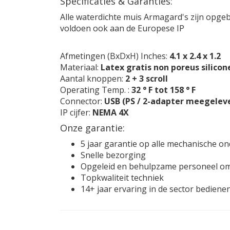
Specificaties & Garanties:
Alle waterdichte muis Armagard's zijn opg
voldoen ook aan de Europese IP
Afmetingen (BxDxH) Inches:
4.1 x 2.4 x 1.2
Materiaal:
Latex gratis non poreus silico
Aantal knoppen:
2 + 3 scroll
Operating Temp. :
32 ° F tot 158 ° F
Connector:
USB (PS / 2-adapter meegelev
IP cijfer:
NEMA 4X
Onze garantie:
5 jaar garantie op alle mechanische o
Snelle bezorging
Opgeleid en behulpzame personeel om
Topkwaliteit techniek
14+ jaar ervaring in de sector bediene