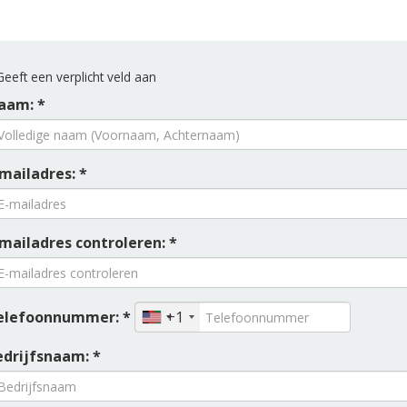
eeft een verplicht veld aan
aam: *
mailadres: *
-mailadres controleren: *
elefoonnummer: *
+1
edrijfsnaam: *