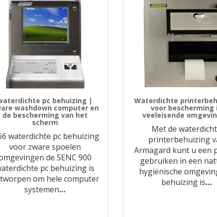
waterdichte pc behuizing |
Waterdichte printerbeh
are washdown computer en
voor bescherming 
de bescherming van het
veeleisende omgevi
scherm
Met de waterdich
66 waterdichte pc behuizing
printerbehuizing 
voor zware spoelen
Armagard kunt u een p
omgevingen de SENC 900
gebruiken in een nat
aterdichte pc behuizing is
hygiënische omgevin
tworpen om hele computer
behuizing is
…
systemen
…