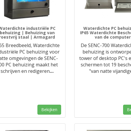
Waterdichte industriële PC
Waterdichte PC behuiz
behuizing | Behuizing van
IP65 Waterdichte Besc
roestvrij staal | Armagard
van de computer
65 Breedbeeld, Waterdichte
De SENC-700 Waterdic
dustriële PC behuizing voor
behuizing is ontworp
atte omgevingen de SENC-
tower of desktop PC's 
00 PC behuizing maakt het
schermen tot 19 besc
schrijven en redigeren
…
"van natte vijandig
Bekijken
Be