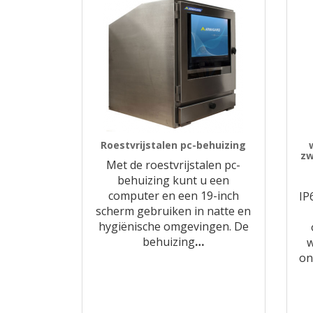
Roestvrijstalen pc-behuizing
zw
Met de roestvrijstalen pc-
behuizing kunt u een
computer en een 19-inch
IP
scherm gebruiken in natte en
hygiënische omgevingen. De
behuizing
…
w
on