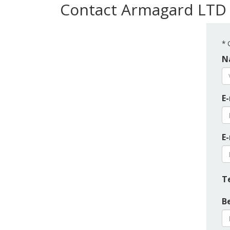
Contact Armagard LTD
*
G
N
E-
E
T
B