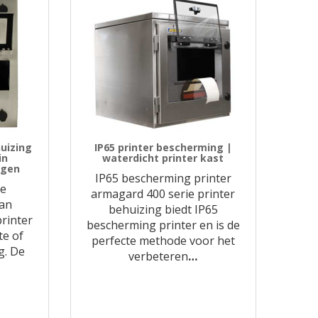
uizing
IP65 printer bescherming |
in
waterdicht printer kast
ngen
IP65 bescherming printer
te
armagard 400 serie printer
van
behuizing biedt IP65
rinter
bescherming printer en is de
te of
perfecte methode voor het
g. De
verbeteren
…