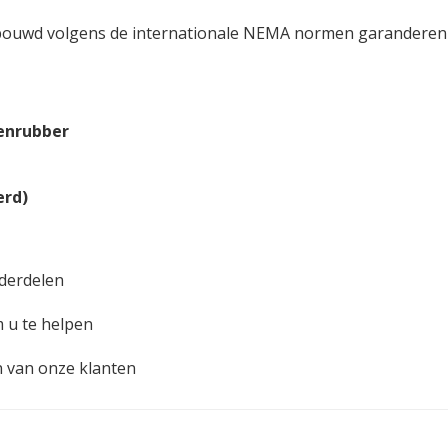
ebouwd volgens de internationale NEMA normen garanderen b
nenrubber
erd)
nderdelen
 u te helpen
n van onze klanten