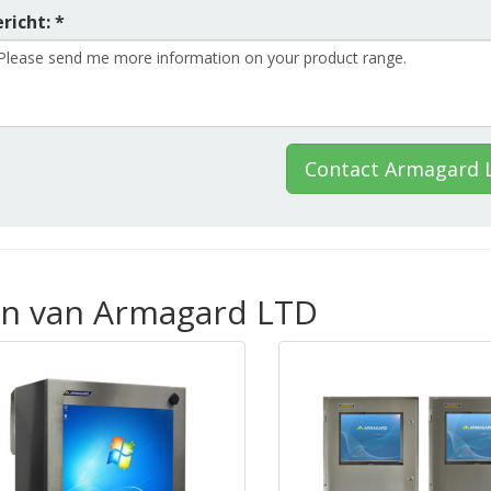
richt: *
Contact Armagard 
en van Armagard LTD