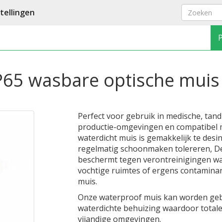
ellingen
P65 wasbare optische muis
Perfect voor gebruik in medische, tan
productie-omgevingen en compatibel
waterdicht muis is gemakkelijk te desin
regelmatig schoonmaken tolereren, De
beschermt tegen verontreinigingen waa
vochtige ruimtes of ergens contaminan
muis.
Onze waterproof muis kan worden geb
waterdichte behuizing waardoor totale
vijandige omgevingen.