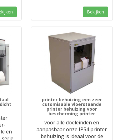
kijken
Bekijken
taal
printer behuizing een zeer
dicht
cutomisable vloerstaande
printer behuizing voor
bescherming printer
nter
voor alle doeleinden en
er-
aanpasbaar onze IP54 printer
le en
behuizing is ideaal voor de
-serie