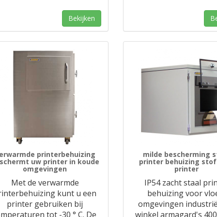
Bekijken
Be
erwarmde printerbehuizing
milde bescherming s
schermt uw printer in koude
printer behuizing stof
omgevingen
printer
Met de verwarmde
IP54 zacht staal pri
rinterbehuizing kunt u een
behuizing voor vlo
printer gebruiken bij
omgevingen industrië
emperaturen tot -30 ° C. De
winkel armagard's 400