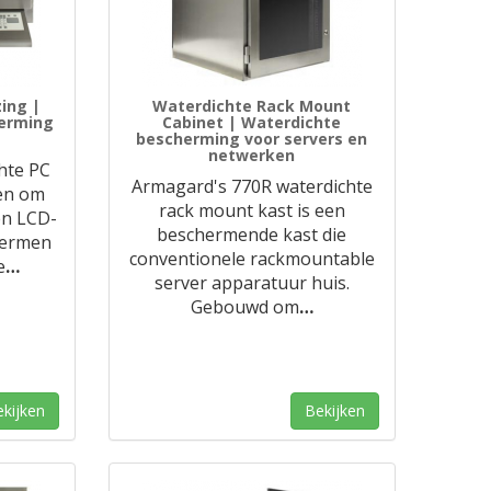
ing |
Waterdichte Rack Mount
herming
Cabinet | Waterdichte
bescherming voor servers en
netwerken
hte PC
Armagard's 770R waterdichte
en om
rack mount kast is een
en LCD-
beschermende kast die
hermen
conventionele rackmountable
e
…
server apparatuur huis.
Gebouwd om
…
kijken
Bekijken