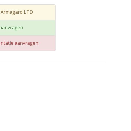
t Armagard LTD
 aanvragen
ntatie aanvragen