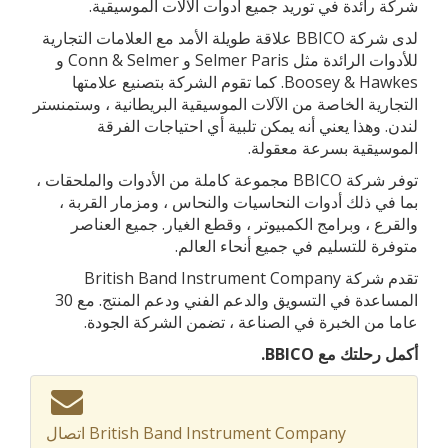
شركة رائدة في توريد جميع أدوات الآلات الموسيقية.
لدى شركة BBICO علاقة طويلة الأمد مع العلامات التجارية
للأدوات الرائدة مثل Selmer Paris و Conn & Selmer و
Boosey & Hawkes. كما تقوم الشركة بتصنيع علامتها
التجارية الخاصة من الآلات الموسيقية البريطانية ، وستمنستر
لندن. وهذا يعني أنه يمكن تلبية أي احتياجات الفرقة
الموسيقية بسرعة معقولة.
توفر شركة BBICO مجموعة كاملة من الأدوات والملحقات ،
بما في ذلك أدوات النحاسيات والنحاس ، ومزمار القربة ،
والقرع ، وبرامج الكمبيوتر ، وقطع الغيار. جميع العناصر
متوفرة للتسليم في جميع أنحاء العالم.
تقدم شركة British Band Instrument Company
المساعدة في التسويق والدعم الفني ودعم المنتج. مع 30
عاما من الخبرة في الصناعة ، تضمن الشركة الجودة.
أكمل رحلتك مع BBICO.
اتصال British Band Instrument Company