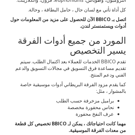
الترومبون، وطوباس، euphoniums، قرون، والكلارينت.
كل أداة تأتي مع لسان حال ، حامل البطاقة ، وحالة.
اتصل بـ BBICO الآن للحصول على مزيد من المعلومات حول
أدوات ويستمنستر لندن.
المورد من جميع أدوات الفرقة
يسير التخصيص
تقدم BBICO الخدمات للعملاء بعد اكتمال الطلب. سيتم
تقديم مساعدة فرق التسويق في مجالات التسويق والدعم
الفني ودعم المنتج.
كما يقدم مزود الفرقة البريطاني أدوات موسيقية خاصة
بالمشوار ، مثل:
براميل مزخرفة حسب الطلب
نحاس محفورة مخصصة
عرف النفخ محفورة
مهما كانت احتياجاتك ، يمكن لـ BBICO تخصيص كل قطعة
من معدات الفرقة الموسيقية.