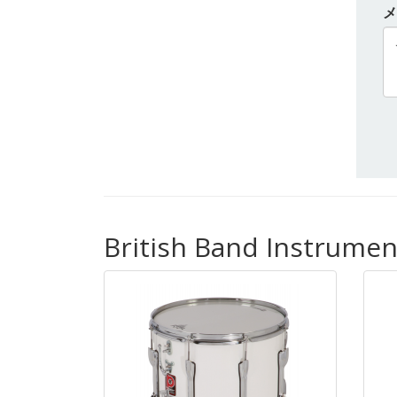
メ
British Band Instr