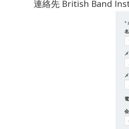
連絡先 British Band Ins
*
名
メ
メ
電
会