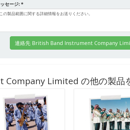
ッセージ: *
連絡先 British Band Instrument Company Limi
ument Company Limited の他