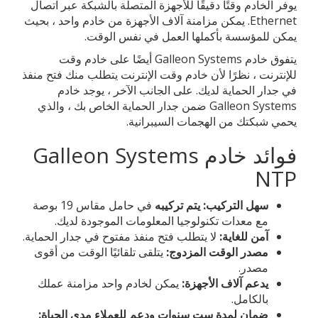
يوفر الخادم وقتًا دقيقًا للأجهزة المتصلة بالشبكة عبر اتصال
Ethernet. يمكن مزامنة آلاف الأجهزة من خادم واحد ، بحيث
يمكن للمؤسسة بأكملها العمل في نفس الوقت.
يتفوق خادم Galleon Systems أيضًا على خادم وقت
للإنترنت ، نظرًا لأن خادم وقت الإنترنت يتطلب منك فتح منفذ
في جدار الحماية لديك. على الجانب الآخر ، يوجد خادم
Galleon Systems ضمن جدار الحماية الخاص بك ، والذي
يحمي شبكتك من الهجمات السيبرانية.
فوائد خادم Galleon Systems
NTP
سهل التركيب: يتم تركيبه
في حامل مقاس 19 بوصة
مع معدات تكنولوجيا المعلومات الموجودة لديك.
آمن للغاية:
لا يتطلب فتح منفذ مفتوح في جدار الحماية.
مصدر الوقت المزدوج:
يتلقى تلقائيًا الوقت من أقوى
مصدر.
يدعم آلاف الأجهزة:
يمكن لخادم واحد مزامنة عملك
بالكامل.
ضمان لمدة ست سنوات ودعم للعملاء مدى الحياة: