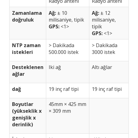
Radyo anteni
Radyo anteni
Zamanlama
Ağ:
± 10
Ağ:
± 12
doğruluk
milisaniye, tipik
milisaniye,
GPS:
<1>
tipik
GPS:
<1>
NTP zaman
> Dakikada
> Dakikada
istekleri
500.000 istek
3000 istek
Desteklenen
Iki ağ
Altı ağlar
ağlar
dağ
19 inç raf tipi
19 inç raf tipi
Boyutlar
45mm × 425 mm
(yükseklik x
× 309 mm
genişlik x
derinlik)