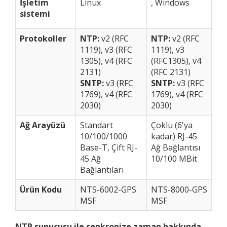
İşletim
Linux
, Windows
sistemi
Protokoller
NTP:
v2 (RFC
NTP:
v2 (RFC
1119), v3 (RFC
1119), v3
1305), v4 (RFC
(RFC1305), v4
2131)
(RFC 2131)
SNTP:
v3 (RFC
SNTP:
v3 (RFC
1769), v4 (RFC
1769), v4 (RFC
2030)
2030)
Ağ Arayüzü
Standart
Çoklu (6'ya
10/100/1000
kadar) RJ-45
Base-T, Çift RJ-
Ağ Bağlantısı
45 Ağ
10/100 MBit
Bağlantıları
Ürün Kodu
NTS-6002-GPS
NTS-8000-GPS
MSF
MSF
NTP sunucusu ile senkronize zaman hakkında