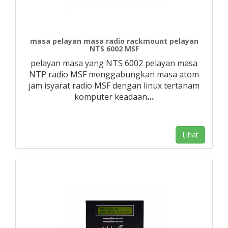
masa pelayan masa radio rackmount pelayan
NTS 6002 MSF
pelayan masa yang NTS 6002 pelayan masa
NTP radio MSF menggabungkan masa atom
jam isyarat radio MSF dengan linux tertanam
komputer keadaan
…
Lihat