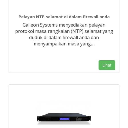
Pelayan NTP selamat di dalam firewall anda
Galleon Systems menyediakan pelayan
protokol masa rangkaian (NTP) selamat yang
duduk di dalam firewall anda dan
menyampaikan masa yang
…
Lihat