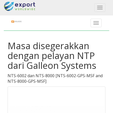
Toggl
naviga
Masa disegerakkan
dengan pelayan NTP
dari Galleon Systems
NTS-6002 dan NTS-8000
[
NTS-6002-GPS-MSF and
NTS-8000-GPS-MSF
]