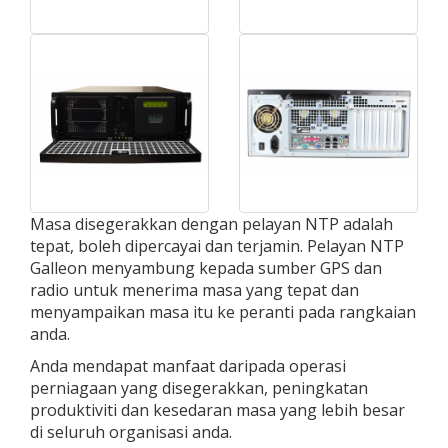
Masa disegerakkan dengan pelayan NTP adalah
tepat, boleh dipercayai dan terjamin. Pelayan NTP
Galleon menyambung kepada sumber GPS dan
radio untuk menerima masa yang tepat dan
menyampaikan masa itu ke peranti pada rangkaian
anda.
Anda mendapat manfaat daripada operasi
perniagaan yang disegerakkan, peningkatan
produktiviti dan kesedaran masa yang lebih besar
di seluruh organisasi anda.