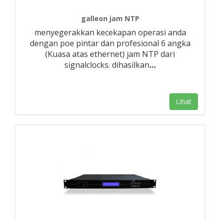
galleon jam NTP
menyegerakkan kecekapan operasi anda
dengan poe pintar dan profesional 6 angka
(Kuasa atas ethernet) jam NTP dari
signalclocks. dihasilkan
…
Lihat