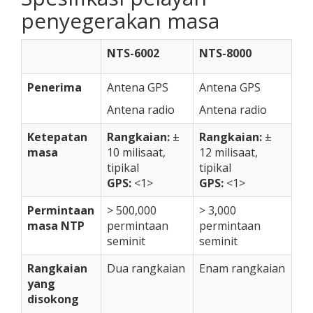
penyegerakan masa
NTS-6002
NTS-8000
Penerima
Antena GPS
Antena GPS
Antena radio
Antena radio
Ketepatan
Rangkaian:
±
Rangkaian:
±
masa
10 milisaat,
12 milisaat,
tipikal
tipikal
GPS:
<1>
GPS:
<1>
Permintaan
> 500,000
> 3,000
masa NTP
permintaan
permintaan
seminit
seminit
Rangkaian
Dua rangkaian
Enam rangkaian
yang
disokong