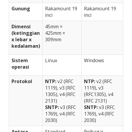
Gunung
Rakamount 19
Rakamount 19
inci
inci
Dimensi
45mm ×
(ketinggian
425mm ×
x lebar x
309mm
kedalaman)
Sistem
Linux
Windows
operasi
Protokol
NTP:
v2 (RFC
NTP:
v2 (RFC
1119), v3 (RFC
1119), v3
1305), v4 (RFC
(RFC1305), v4
2131)
(RFC 2131)
SNTP:
v3 (RFC
SNTP:
v3 (RFC
1769), v4 (RFC
1769), v4 (RFC
2030)
2030)
Antara
Standard
Pelbagai