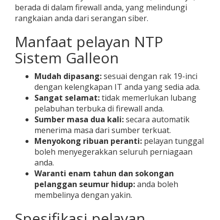
berada di dalam firewall anda, yang melindungi
rangkaian anda dari serangan siber.
Manfaat pelayan NTP
Sistem Galleon
Mudah dipasang:
sesuai dengan rak 19-inci
dengan kelengkapan IT anda yang sedia ada.
Sangat selamat:
tidak memerlukan lubang
pelabuhan terbuka di firewall anda.
Sumber masa dua kali:
secara automatik
menerima masa dari sumber terkuat.
Menyokong ribuan peranti:
pelayan tunggal
boleh menyegerakkan seluruh perniagaan
anda.
Waranti enam tahun dan sokongan
pelanggan seumur hidup:
anda boleh
membelinya dengan yakin.
Spesifikasi pelayan