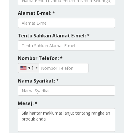
Alamat E-mel: *
Tentu Sahkan Alamat E-mel: *
Nombor Telefon: *
+1
Nama Syarikat: *
Mesej: *