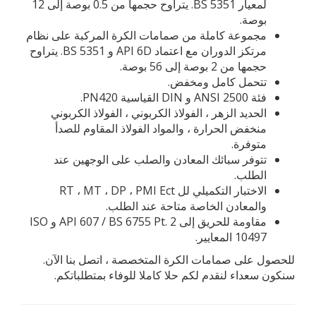
لمعيار BS 5351. يتراوح حجمها من 0.5 بوصة إلى 12
بوصة.
مجموعة كاملة من صمامات الكرة المركبة على نظام
مرتكز الدوران مع اعتماد API 6D و BS 5351. يتراوح
حجمها من 2 بوصة إلى 56 بوصة.
تتحمل كامل ومخفض.
فئة ANSI 2500 و DIN القياسية PN420.
الحديد الزهر ، الفولاذ الكربوني ، الفولاذ الكربوني
منخفض الحرارة ، والمواد الفولاذ المقاوم للصدأ
متوفرة.
تتوفر سبائك المعادن والصلب على الوجهين عند
الطلب.
الاختبار التكميلي لل RT ، MT ، DP ، PMI Ect
والمعادن الخاصة متاحة عند الطلب.
مقاومة للحريق إلى API 607 ​​/ BS 6755 Pt. 2 و ISO
10497 المعايير.
للحصول على صمامات الكرة المتخصصة ، اتصل بنا الآن.
سنكون سعداء لنقدم لكم حلا كاملا للوفاء بمتطلباتكم.