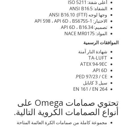
أعلى شفة: ISO 5211
الشفاه: ANSI B16.5
وجها لوجه (FTF): ANSI B16.10
الاختبار: API 598 ، API 6D ، BS6755-1
تصميم: API 6D ، B16.34
المواد: NACE MR0175
الموافقات الرسمية
شهادة النار آمنة
TA-LUFT
ATEX 94-9EC
API 6D.
PED 97/23 / CE.
سيل 3 كابابل
EN 161 / EN 264
تحتوي صمامات Omega على
أنواع الصمامات الكروية التالية.
مجموعة كاملة من صمامات الكرة العائمة المتاحة