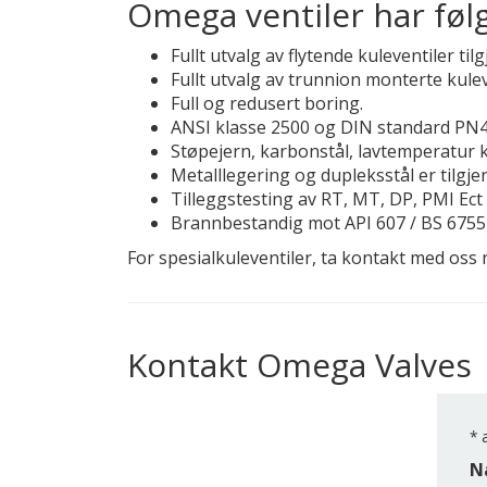
Omega ventiler har føl
Fullt utvalg av flytende kuleventiler ti
Fullt utvalg av trunnion monterte kule
Full og redusert boring.
ANSI klasse 2500 og DIN standard PN4
Støpejern, karbonstål, lavtemperatur kar
Metalllegering og dupleksstål er tilgje
Tilleggstesting av RT, MT, DP, PMI Ect 
Brannbestandig mot API 607 ​​/ BS 6755
For spesialkuleventiler, ta kontakt med oss ​​
Kontakt Omega Valves
*
a
N