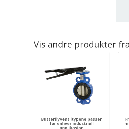
Vis andre produkter fr
Butterflyventiltypene passer
F
for enhver industriell
me
applikasjon