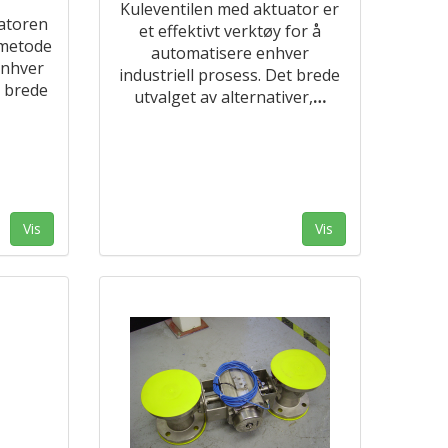
Kuleventilen med aktuator er
atoren
et effektivt verktøy for å
 metode
automatisere enhver
enhver
industriell prosess. Det brede
t brede
utvalget av alternativer,
…
Vis
Vis