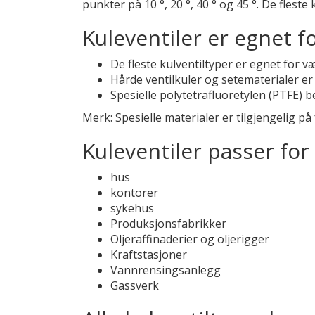
punkter på 10 °, 20 °, 40 ° og 45 °. De fleste
Kuleventiler er egnet f
De fleste kulventiltyper er egnet for v
Hårde ventilkuler og setematerialer er 
Spesielle polytetrafluoretylen (PTFE) b
Merk: Spesielle materialer er tilgjengelig p
Kuleventiler passer for
hus
kontorer
sykehus
Produksjonsfabrikker
Oljeraffinaderier og oljerigger
Kraftstasjoner
Vannrensingsanlegg
Gassverk