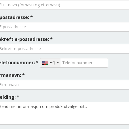
-postadresse: *
ekreft e-postadresse: *
elefonnummer: *
+1
irmanavn: *
elding: *