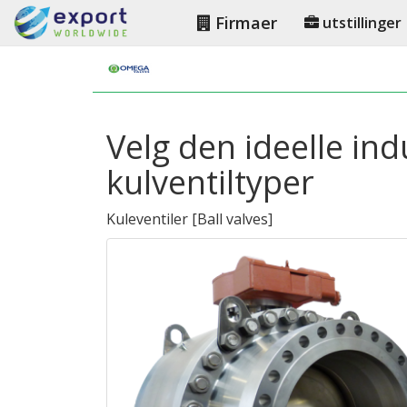
Firmaer
utstillinger
Velg den ideelle ind
kulventiltyper
Kuleventiler
[
Ball valves
]