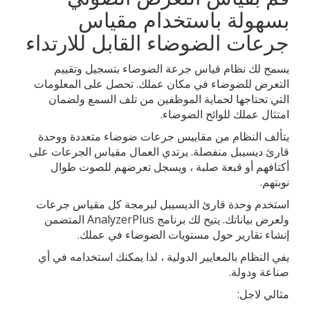
بسهولة باستخدام مقياس
جرعات الضوضاء القابل للارتداء
يسمح لك نظام قياس جرعة الضوضاء بتسجيل وتقييم
التعرض للضوضاء في مكان عملك. تحصل على المعلومات
التي تحتاجها لحماية الموظفين من تلف السمع ولضمان
امتثال عملك للوائح الضوضاء.
يتألف النظام من مقاييس جرعات ضوضاء متعددة ووحدة
قارئ ديسيبل منفصلة. يرتدي العمال مقياس الجرعات على
أكتافهم أو قبعة صلبة ، ويسجل تعرضهم للصوت طوال
نوبتهم.
استخدم وحدة قارئ الديسيبل لبرمجة كل مقياس جرعات
ولعرض بياناتك. يتيح لك برنامج AnalyzerPlus المتضمن
إنشاء تقارير حول مستويات الضوضاء في عملك.
يفي النظام بالمعايير الدولية ، لذا يمكنك استخدامه في أي
صناعة ودولة.
مثالي لاجل: