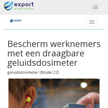
Toggl
naviga
Bescherm werknemers
met een draagbare
geluidsdosimeter
geluidsdosimeter
[
Model 22
]