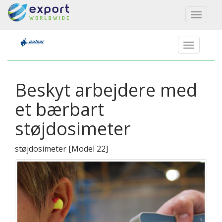
Toggl
naviga
Beskyt arbejdere med
et bærbart
støjdosimeter
støjdosimeter
[
Model 22
]