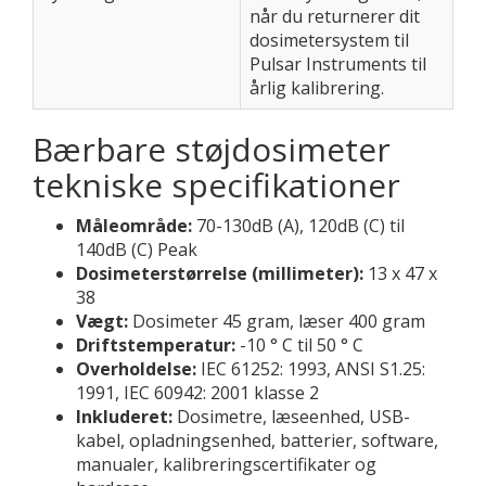
når du returnerer dit
dosimetersystem til
Pulsar Instruments til
årlig kalibrering.
Bærbare støjdosimeter
tekniske specifikationer
Måleområde:
70-130dB (A), 120dB (C) til
140dB (C) Peak
Dosimeterstørrelse (millimeter):
13 x 47 x
38
Vægt:
Dosimeter 45 gram, læser 400 gram
Driftstemperatur:
-10 ° C til 50 ° C
Overholdelse:
IEC 61252: 1993, ANSI S1.25:
1991, IEC 60942: 2001 klasse 2
Inkluderet:
Dosimetre, læseenhed, USB-
kabel, opladningsenhed, batterier, software,
manualer, kalibreringscertifikater og