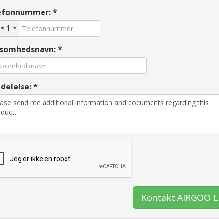
efonnummer: *
+1
ksomhedsnavn: *
delelse: *
Kontakt AIRGOO L