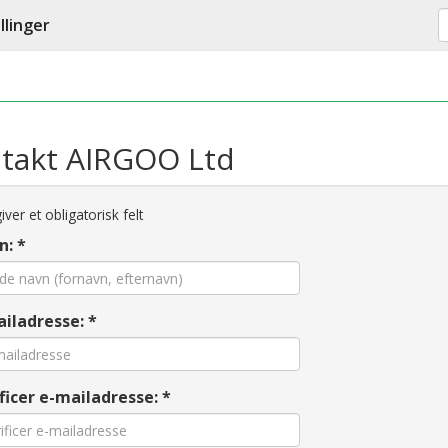
llinger
takt AIRGOO Ltd
ver et obligatorisk felt
n: *
iladresse: *
ficer e-mailadresse: *