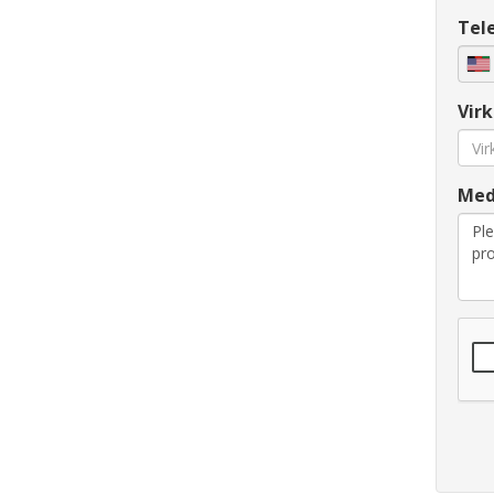
Tel
Vir
Med