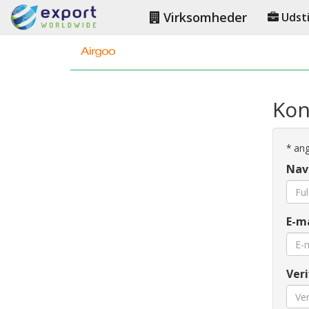
Virksomheder
Udsti
Kon
*
angi
Nav
E-ma
Veri