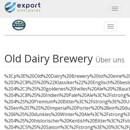
Toggl
naviga
Old Dairy Brewery
Über uns
%3Cp%3E%20Old%20Dairy%20Brewery%20ist%20eine%2
%203%2C8%25%20%22Klassiker%22%20Englisch%20bes
%204%2C3%25%20goldenes%20helles%20Ale%20%28auc
%204%2C8%25%20Indien%20Pale%20Ale%3C%2Fstron
%204%25%20Premium%20Bitter%3C%2Fstrong%3E%20Un
%20ein%207%25%20Imperial%20Porter%20%28ein%20d
%206%25%20dunkles%20Winter%20Ale%3C%2Fstrong%
%204%25%20historischer%20Kentish%20Bitter%3C%2
%204%2C5%25%20Saison%3C%2Fstrong%3E%20%3C%2F