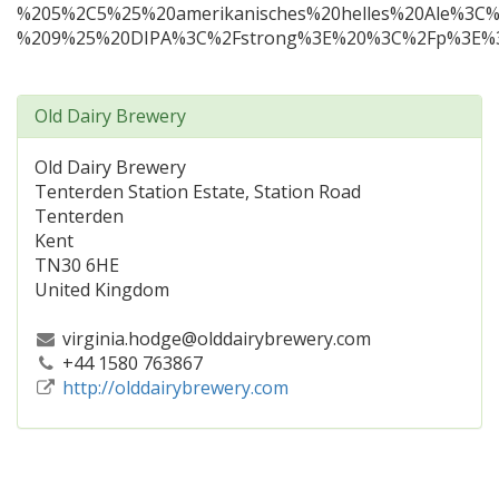
%205%2C5%25%20amerikanisches%20helles%20Ale%3
%209%25%20DIPA%3C%2Fstrong%3E%20%3C%2Fp%3E%3C
Old Dairy Brewery
Old Dairy Brewery
Tenterden Station Estate, Station Road
Tenterden
Kent
TN30 6HE
United Kingdom
virginia.hodge@olddairybrewery.com
+44 1580 763867
http://olddairybrewery.com