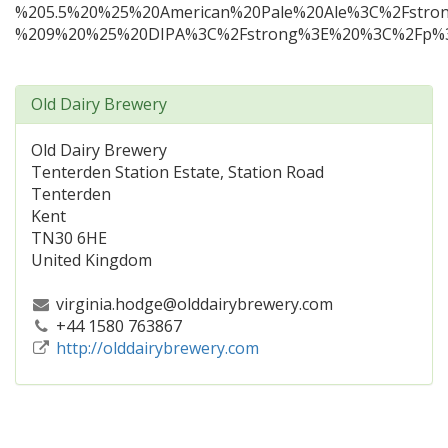
%205.5%20%25%20American%20Pale%20Ale%3C%2Fs
%209%20%25%20DIPA%3C%2Fstrong%3E%20%3C%2F
Old Dairy Brewery
Old Dairy Brewery
Tenterden Station Estate, Station Road
Tenterden
Kent
TN30 6HE
United Kingdom
virginia.hodge@olddairybrewery.com
+44 1580 763867
http://olddairybrewery.com