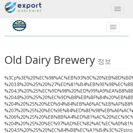
Toggl
naviga
Old Dairy Brewery
정보
%3Cp%3E%20%EC%98%AC%EB%93%9C%20%EB%8D%B0
%203.8%20%25%20%27%ED%81%B4%EB%9E%98%EC%8
%204.3%20%25%EC%9D%98%20%ED%99%A9%EA%B8%8
%204.8%20%25%20%EC%9D%B8%EB%8F%84%20%EB%8
%204%20%25%20%ED%94%84%EB%A6%AC%EB%AF%B8
%207%20%25%20%EC%9E%84%ED%8E%98%EB%A6%AC%
%206%20%25%20%EB%8B%A4%ED%81%AC%20%EC%9C%8
%204%20%25%20%EC%97%AD%EC%82%AC%EC%A0%81%
%204.5%20%25%20%EC%84%B8%EC%A1%B4%3C%2Fstr