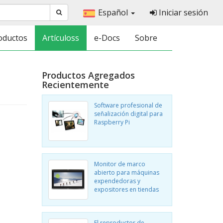
Español
Iniciar sesión
oductos
Artículoss
e-Docs
Sobre
Productos Agregados
Recientemente
Software profesional de
señalización digital para
Raspberry Pi
Monitor de marco
abierto para máquinas
expendedoras y
expositores en tiendas
El reproductor de