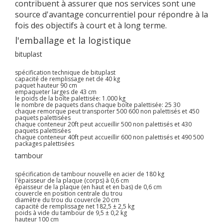
contribuent à assurer que nos services sont une
source d'avantage concurrentiel pour répondre à la
fois des objectifs à court et à long terme.
l'emballage et la logistique
bituplast
spécification technique de bituplast
capacité de remplissage net de 40 kg
paquet hauteur 90 cm
empaqueter larges de 43 cm
le poids de la boîte palettisée: 1.000 kg
le nombre de paquets dans chaque boîte palettisée: 25 30
chaque remorque peut transporter 500 600 non palettisés et 450
paquets palettisées
chaque conteneur 20ft peut accueillir 500 non palettisés et 430
paquets palettisées
chaque conteneur 40ft peut accueillir 600 non palettisés et 490 500
packages palettisées
tambour
spécification de tambour nouvelle en acier de 180 kg
l'épaisseur de la plaque (corps) à 0,6 cm
épaisseur de la plaque (en haut et en bas) de 0,6 cm
couvercle en position centrale du trou
diamètre du trou du couvercle 20 cm
capacité de remplissage net 182,5 ± 2,5 kg
poids à vide du tambour de 9,5 ± 0,2 kg
hauteur 100 cm