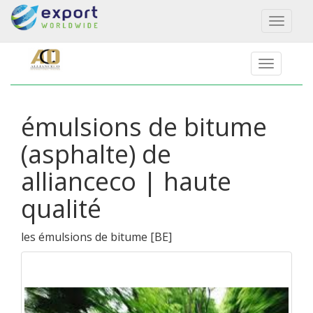
Toggl
naviga
émulsions de bitume
(asphalte) de
allianceco | haute
qualité
les émulsions de bitume
[
BE
]