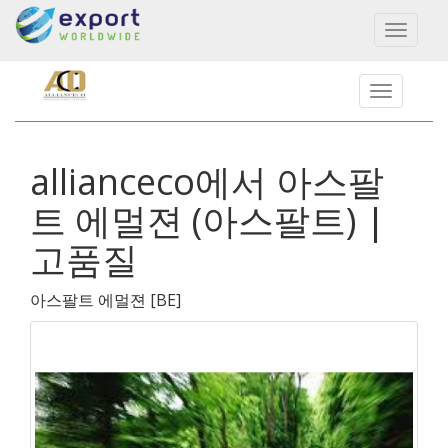
Toggl
naviga
allianceco에서 아스팔
트 에멀젼 (아스팔트) |
고품질
아스팔트 에멀젼
[
BE
]