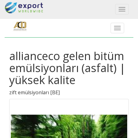
Toggl
naviga
allianceco gelen bitüm
emülsiyonları (asfalt) |
yüksek kalite
zift emülsiyonları
[
BE
]