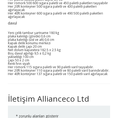
Her römork 500 600 sigara paletli ve 450 paletli paketleri taşıyabilir
Her 20ft konteyner 500 sigara paletli ve 430 paletli paketleri
ağırlayacak
Her 40ft konteyner 600 sigara paletli ve 490 500 paletli paketleri
ağırlayacak
davul
Yeni çelik tambur şartname 180 kg
plaka kalınlığı (gövde) 0,6 cm
plaka kalınlığı (üst ve alt) 0,6 cm
Kapak delik konumu merkezi
Kapak delik çapı 20 cm
Net dolum kapasitesi 182.5 ± 2.5 kg
Boş davul ağırlığı 9,5 ± 0,2 kg
yüksekliği 100 cm
çapı 50 ± 2 cm
Renk fırın siyah
Her römork 115 sigara paletli ve 90 paletli varil taşıyabilir.
Her 20ft konteyner 110 sigara paletli ve 80 paletli varil barındırabilir.
Her 40ft konteyner 137 sigara paletli ve 150 paletli varil ağırlayacak
İletişim Allianceco Ltd
*
zorunlu alanları gösterir