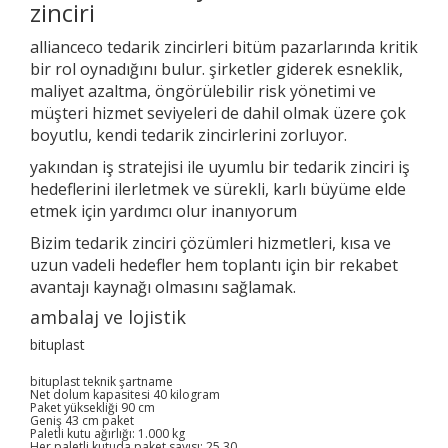
zinciri
allianceco tedarik zincirleri bitüm pazarlarında kritik
bir rol oynadığını bulur. şirketler giderek esneklik,
maliyet azaltma, öngörülebilir risk yönetimi ve
müşteri hizmet seviyeleri de dahil olmak üzere çok
boyutlu, kendi tedarik zincirlerini zorluyor.
yakından iş stratejisi ile uyumlu bir tedarik zinciri iş
hedeflerini ilerletmek ve sürekli, karlı büyüme elde
etmek için yardımcı olur inanıyorum
Bizim tedarik zinciri çözümleri hizmetleri, kısa ve
uzun vadeli hedefler hem toplantı için bir rekabet
avantajı kaynağı olmasını sağlamak.
ambalaj ve lojistik
bituplast
bituplast teknik şartname
Net dolum kapasitesi 40 kilogram
Paket yüksekliği 90 cm
Geniş 43 cm paket
Paletli kutu ağırlığı: 1.000 kg
Her paletli kutuda paket sayısı: 25 30