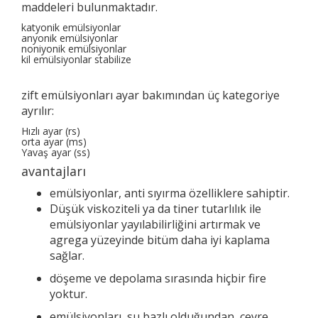
maddeleri bulunmaktadır.
katyonik emülsiyonlar
anyonik emülsiyonlar
noniyonik emülsiyonlar
kil emülsiyonlar stabilize
zift emülsiyonları ayar bakımından üç kategoriye
ayrılır:
Hızlı ayar (rs)
orta ayar (ms)
Yavaş ayar (ss)
avantajları
emülsiyonlar, anti sıyırma özelliklere sahiptir.
Düşük viskoziteli ya da tiner tutarlılık ile
emülsiyonlar yayılabilirliğini artırmak ve
agrega yüzeyinde bitüm daha iyi kaplama
sağlar.
döşeme ve depolama sırasında hiçbir fire
yoktur.
emülsiyonları, su bazlı olduğundan, çevre