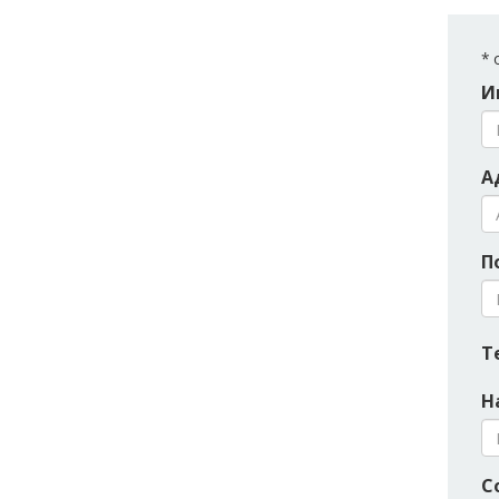
*
о
И
А
П
Т
Н
С