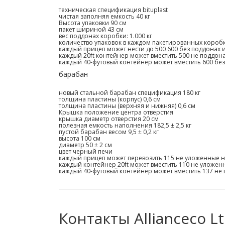
техническая спецификация bituplast
чистая заполняя емкость 40 кг
Высота упаковки 90 см
пакет шириной 43 см
вес поддонах коробки: 1.000 кг
количество упаковок в каждом пакетированных коробк
каждый прицеп может нести до 500 600 без поддонах и
каждый 20ft контейнер может вместить 500 не поддона
каждый 40-футовый контейнер может вместить 600 без
барабан
новый стальной барабан спецификация 180 кг
толщина пластины (корпус) 0,6 см
толщина пластины (верхняя и нижняя) 0,6 см
Крышка положение центра отверстия
крышка диаметр отверстия 20 см
полезная емкость наполнения 182,5 ± 2,5 кг
пустой барабан весом 9,5 ± 0,2 кг
высота 100 см
диаметр 50 ± 2 см
цвет черный печи
каждый прицеп может перевозить 115 не уложенные н
каждый контейнер 20ft может вместить 110 не уложе
каждый 40-футовый контейнер может вместить 137 не
Контакты Allianceco L