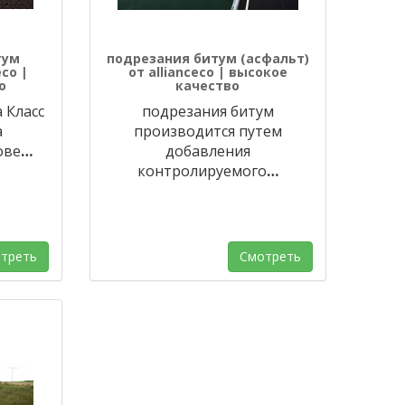
тум
подрезания битум (асфальт)
eco |
от allianceco | высокое
о
качество
 Класс
подрезания битум
а
производится путем
ове
…
добавления
контролируемого
…
треть
Смотреть