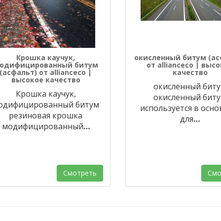
Крошка каучук,
окисленный битум (ас
одифицированный битум
от allianceco | выс
(асфальт) от allianceco |
качество
высокое качество
окисленный бит
Крошка каучук,
окисленный бит
одифицированный битум
используется в осн
резиновая крошка
для
…
модифицированный
…
Смотреть
Смо