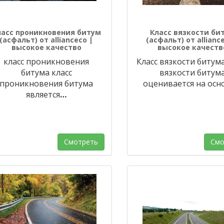
ласс проникновения битум
Класс вязкости би
(асфальт) от allianceco |
(асфальт) от allianc
высокое качество
высокое качеств
класс проникновения
Класс вязкости битума
битума класс
вязкости битум
проникновения битума
оценивается на осн
является
…
Смотреть
Смо