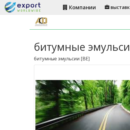
Компании
выставк
битумные эмульсии 
битумные эмульсии
[
BE
]