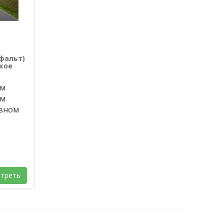
фальт)
окое
ум
ум
овном
треть