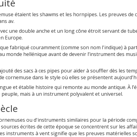
uité
emuse étaient les shawms et les hornpipes. Les preuves de 
ns av.
vec une double anche et un long cône étroit servant de tub
 en Europe.
ique fabriqué couramment (comme son nom l'indique) à part
 au monde hellénique avant de devenir l’instrument des musi
jouté des sacs à ces pipes pour aider à souffler dès les tem
e cornemuse dans le style où elles se présentent aujourd'hu
gue et établie histoire qui remonte au monde antique. À l’
u peuple, mais à un instrument polyvalent et universel.
ècle
cornemuses ou d'instruments similaires pour la période com
 sources écrites de cette époque se concentrent sur les affa
 des instruments à vent signifie que les preuves matérielles s