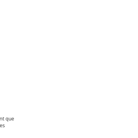
nt que
les