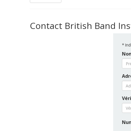
Contact British Band I
*
Ind
Nom
Adr
Véri
Num