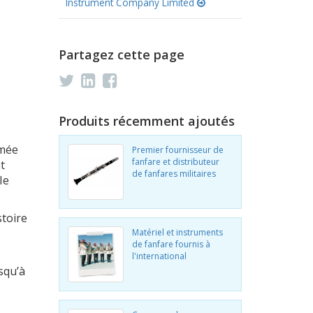
Instrument Company Limited
Partagez cette page
Produits récemment ajoutés
rmée
Premier fournisseur de
fanfare et distributeur
t
de fanfares militaires
Ie
stoire
Matériel et instruments
de fanfare fournis à
l'international
squ’à