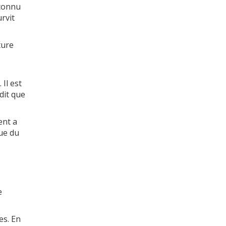
 connu
urvit
ture
Il est
dit que
ent a
ue du
e
es. En