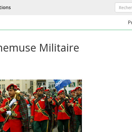
tions
P
nemuse Militaire