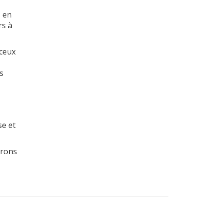
, en
rs à
 ceux
s
se et
erons