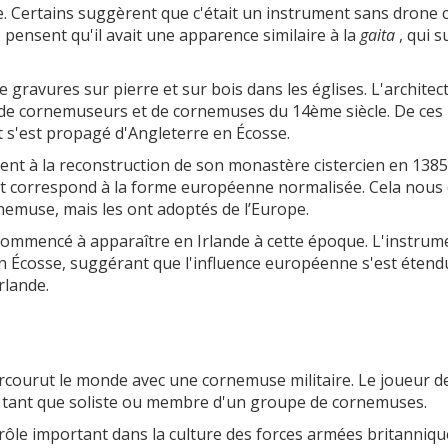
e. Certains suggèrent que c'était un instrument sans drone
 pensent qu'il avait une apparence similaire à la
gaita
, qui s
gravures sur pierre et sur bois dans les églises. L'architec
de cornemuseurs et de cornemuses du 14ème siècle. De ces
 s'est propagé d'Angleterre en Écosse.
nt à la reconstruction de son monastère cistercien en 1385. 
nt correspond à la forme européenne normalisée. Cela nous 
rnemuse, mais les ont adoptés de l’Europe.
ommencé à apparaître en Irlande à cette époque. L'instrum
n Écosse, suggérant que l'influence européenne s'est étend
rlande.
 parcourut le monde avec une cornemuse militaire. Le joueur d
n tant que soliste ou membre d'un groupe de cornemuses.
 rôle important dans la culture des forces armées britanniqu