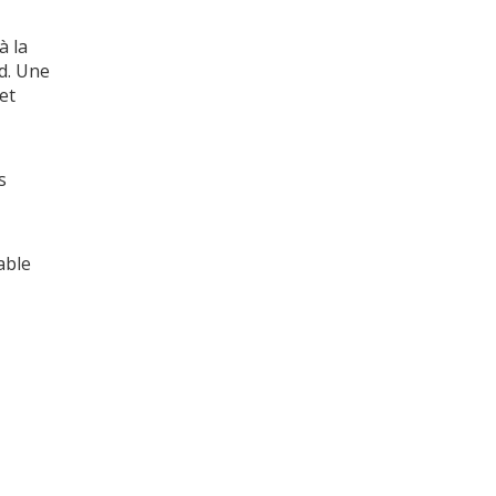
à la
rd. Une
et
s
able