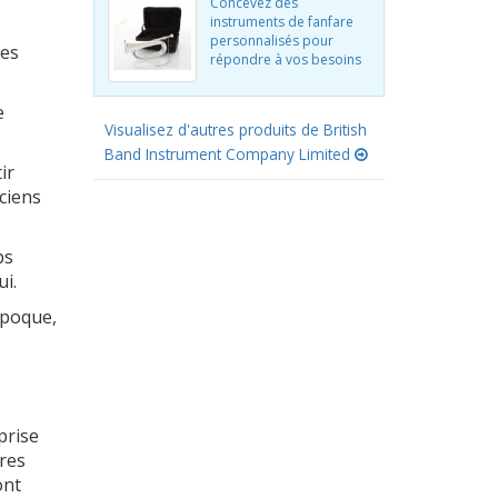
Concevez des
instruments de fanfare
personnalisés pour
ces
répondre à vos besoins
e
Visualisez d'autres produits de British
Band Instrument Company Limited
ir
ciens
ps
i.
époque,
prise
ires
ont