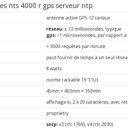
les nts 4000 r gps serveur ntp
antenne active GPS 12 canaux
réseau:
± 12 millisecondes, typique
gps:
<1 microsecondes, par rapport à 
> 3000 requêtes par minute
peut fournir de temps à un seul rése
8 watts
norme rackable 19 "(1U)
45mm × 423mm × 163mm
affichage lc, 2 x 20 caractères, avec ré
proprietry
sntp:
v3 (rfc 1769), v4 (rfc 2030)