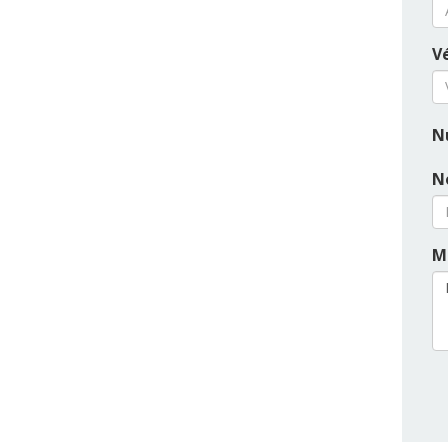
Vé
N
N
M