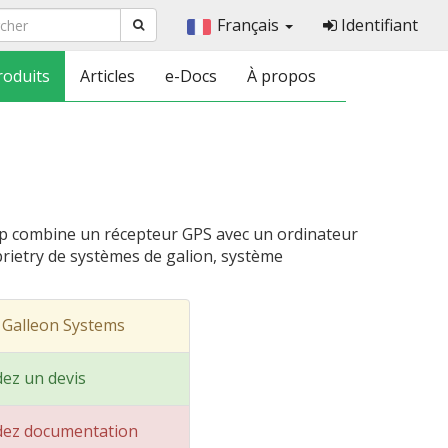
Français
Identifiant
roduits
Articles
e-Docs
À propos
tp combine un récepteur GPS avec un ordinateur
oprietry de systèmes de galion, système
 Galleon Systems
ez un devis
ez documentation