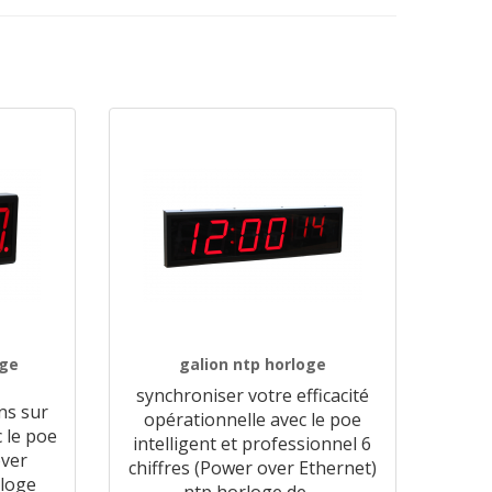
oge
galion ntp horloge
synchroniser votre efficacité
ns sur
opérationnelle avec le poe
 le poe
intelligent et professionnel 6
over
chiffres (Power over Ethernet)
rloge
ntp horloge de
…