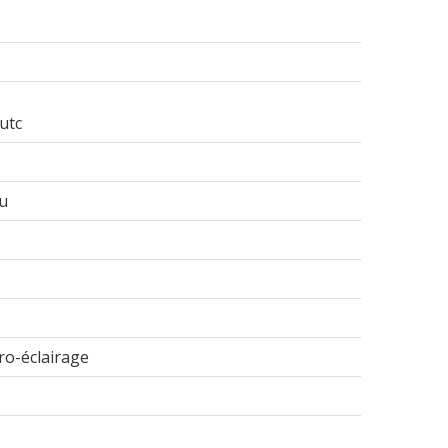
utc
au
tro-éclairage