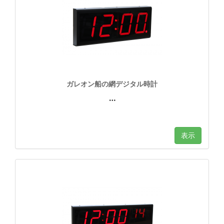
ガレオン船の網デジタル時計
…
表示