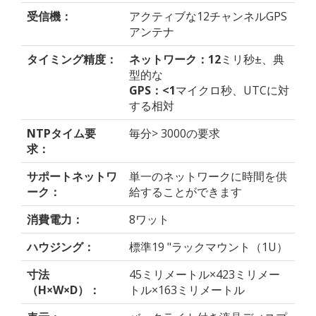
受信機：
アクティブな12チャンネルGPS
アンテナ
タイミング精度：
ネットワーク：12
ミリ秒±、典
型的な
GPS：<1
マイクロ秒、UTCに対
する相対
NTPタイム要
毎分> 3000の要求
求：
サポートネットワ
単一のネットワークに時間を供
ーク：
給することができます
消費電力：
8ワット
ハウジング：
標準19 "ラックマウント（1U）
寸法
45ミリメートル×423ミリメー
（H×W×D）：
トル×163ミリメートル