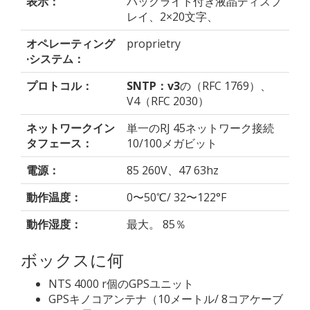
表示：
バックライト付き液晶ディスプ
レイ、2×20文字、
オペレーティング
proprietry
·システム：
プロトコル：
SNTP：v3
の（RFC 1769）、
V4（RFC 2030）
ネットワークイン
単一のRJ 45ネットワーク接続
タフェース：
10/100メガビット
電源：
85 260V、47 63hz
動作温度：
0〜50℃/ 32〜122°F
動作湿度：
最大。 85％
ボックスに何
NTS 4000 r個のGPSユニット
GPSキノコアンテナ（10メートル/ 8コアケーブ