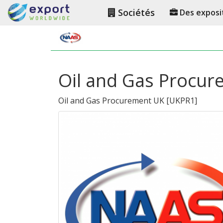
Sociétés
Des exposi
Oil and Gas Procur
Oil and Gas Procurement UK
[
UKPR1
]