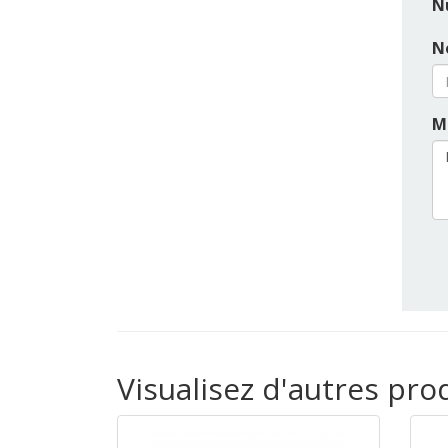
N
N
M
Visualisez d'autres pr