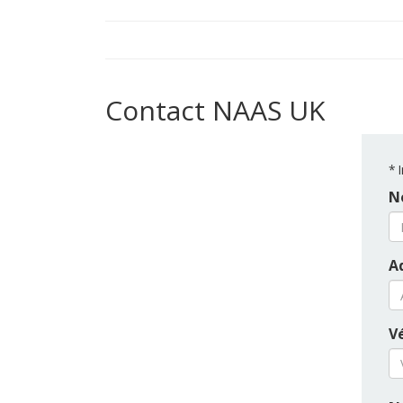
Contact NAAS UK
*
I
N
A
Vé