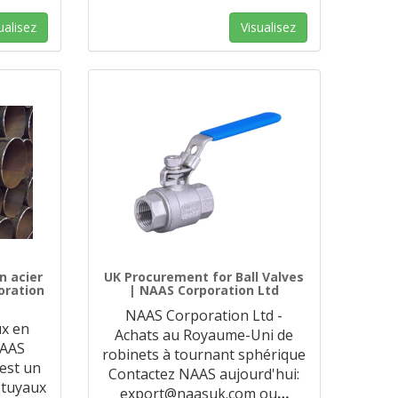
ualisez
Visualisez
n acier
UK Procurement for Ball Valves
oration
| NAAS Corporation Ltd
NAAS Corporation Ltd -
ux en
Achats au Royaume-Uni de
NAAS
robinets à tournant sphérique
est un
Contactez NAAS aujourd'hui:
 tuyaux
export@naasuk.com ou
…