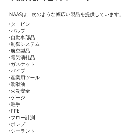
NAASは、次のような幅広い製品を提供しています。
•タービン
•バルブ
•自動車部品
•制御システム
•航空製品
•電気消耗品
•ガスケット
•パイプ
•産業用ツール
•潤滑油
•火災安全
•ゲージ
•継手
•PPE
•フロー計測
•ポンプ
•シーラント