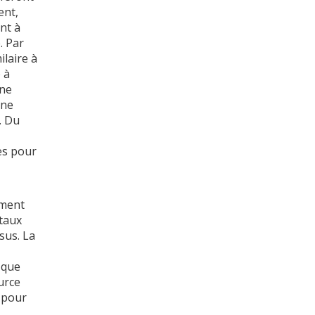
ent,
nt à
. Par
laire à
 à
une
une
. Du
es pour
ement
taux
sus. La
 que
urce
 pour