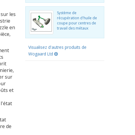
Système de
sur les
récupération d'huile de
strie
coupe pour centres de
zzle en
travail des métaux
ièce,
Visualisez d'autres produits de
ement
Wogaard Ltd
ts
rit
nierie,
er sur
our
oûts et
l'état
tat
re de