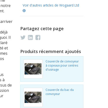
 ne
 notre
Voir d'autres articles de Wogaard Ltd
nt.
 arriver
Partagez cette page
déjà
uoi. Il
laré
té et
Produits récemment ajoutés
mmes
nos
Couvercle de convoyeur
à copeaux pour centres
d'usinage
us
s à
ssus de
ssion
Couvercle du bac du
convoyeur
ur