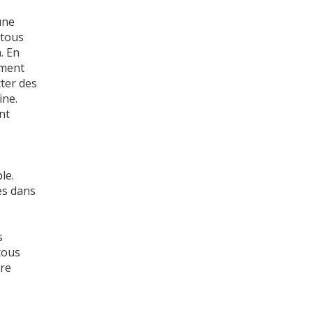
une
 tous
. En
ement
cter des
ine.
nt
le.
es dans
s
tous
tre