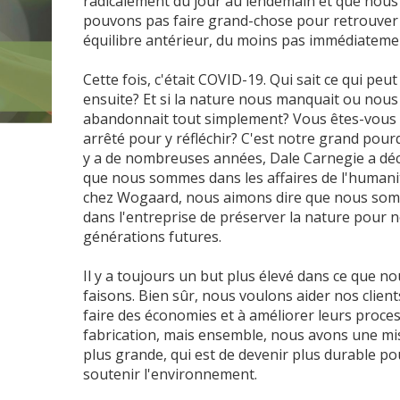
radicalement du jour au lendemain et que nous
pouvons pas faire grand-chose pour retrouver
équilibre antérieur, du moins pas immédiateme
Cette fois, c'était COVID-19. Qui sait ce qui peut
ensuite? Et si la nature nous manquait ou nous
abandonnait tout simplement? Vous êtes-vous 
arrêté pour y réfléchir? C'est notre grand pourq
y a de nombreuses années, Dale Carnegie a déc
que nous sommes dans les affaires de l'humani
chez Wogaard, nous aimons dire que nous so
dans l'entreprise de préserver la nature pour 
générations futures.
Il y a toujours un but plus élevé dans ce que no
faisons. Bien sûr, nous voulons aider nos client
faire des économies et à améliorer leurs proce
fabrication, mais ensemble, nous avons une mi
plus grande, qui est de devenir plus durable po
soutenir l'environnement.