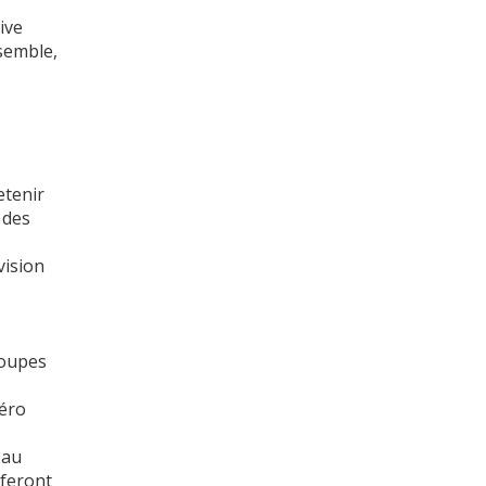
ive
nsemble,
etenir
 des
vision
roupes
zéro
 au
 feront