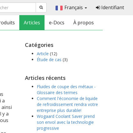
Français
Identifiant
roduits
Articles
e-Docs
À propos
Catégories
Article
(12)
Étude de cas
(3)
Articles récents
Fluides de coupe des métaux -
Glossaire des termes
us
Comment l'économie de liquide
 a
de refroidissement rendra votre
 ainsi
entreprise plus durable!
 y a
Wogaard Coolant Saver prend
nous
son envol avec la technologie
progressive