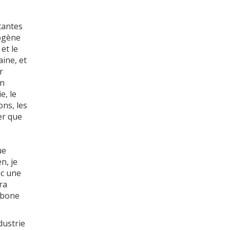
tantes
rogène
 et le
aine, et
r
un
e, le
ons, les
er que
ue
n, je
ec une
ra
rbone
dustrie