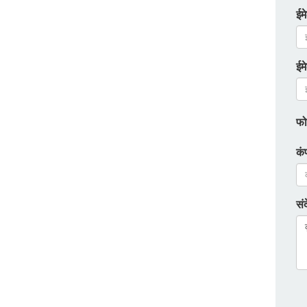
ईम
ईम
फो
कं
सं