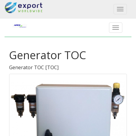
Toggl
naviga
Generator TOC
Generator TOC
[
TOC
]