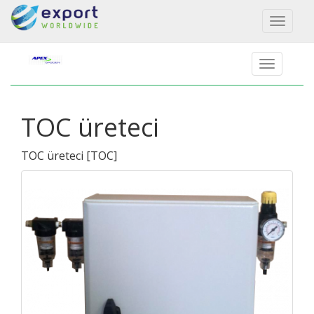
Toggl
naviga
TOC üreteci
TOC üreteci
[
TOC
]