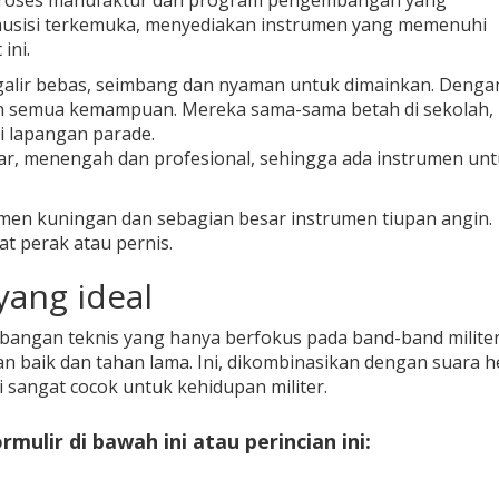
 proses manufaktur dan program pengembangan yang
-musisi terkemuka, menyediakan instrumen yang memenuhi
ini.
galir bebas, seimbang dan nyaman untuk dimainkan. Denga
n semua kemampuan. Mereka sama-sama betah di sekolah,
i lapangan parade.
ar, menengah dan profesional, sehingga ada instrumen un
en kuningan dan sebagian besar instrumen tiupan angin.
t perak atau pernis.
yang ideal
bangan teknis yang hanya berfokus pada band-band militer
n baik dan tahan lama. Ini, dikombinasikan dengan suara h
 sangat cocok untuk kehidupan militer.
ulir di bawah ini atau perincian ini: