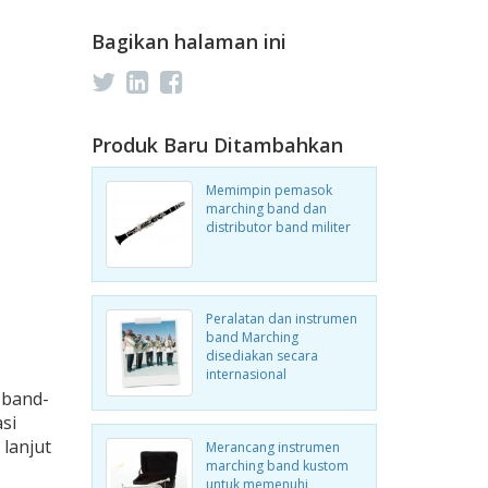
Bagikan halaman ini
Produk Baru Ditambahkan
Memimpin pemasok
marching band dan
distributor band militer
Peralatan dan instrumen
band Marching
disediakan secara
internasional
 band-
si
lanjut
Merancang instrumen
marching band kustom
untuk memenuhi