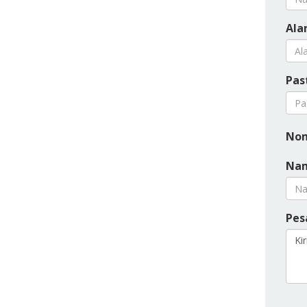
Ala
Pas
Nom
Nam
Pes