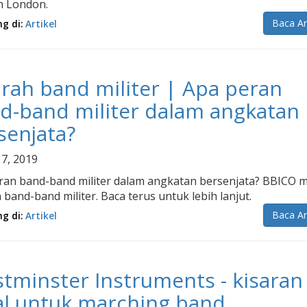
h London.
Baca Ar
ng di:
Artikel
arah band militer | Apa peran
d-band militer dalam angkatan
senjata?
 7, 2019
ran band-band militer dalam angkatan bersenjata? BBICO m
 band-band militer. Baca terus untuk lebih lanjut.
Baca Ar
ng di:
Artikel
tminster Instruments - kisaran
al untuk marching band