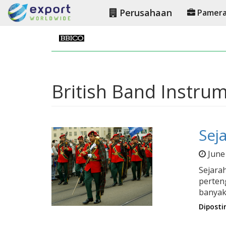
Perusahaan
Pamer
British Band Instr
Sej
June
Sejara
perten
banyak
Diposti