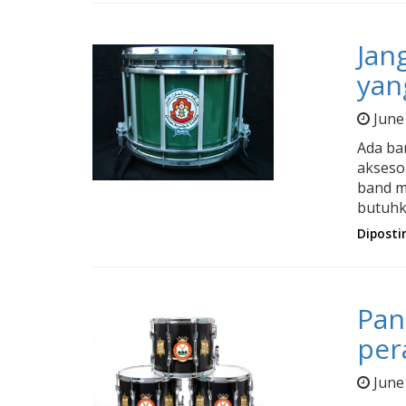
Jan
yan
June
Ada ba
akseso
band m
butuhk
Diposti
Pan
per
June