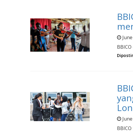
BBI
men
June
BBICO 
Diposti
BBI
yan
Lo
June
BBICO 