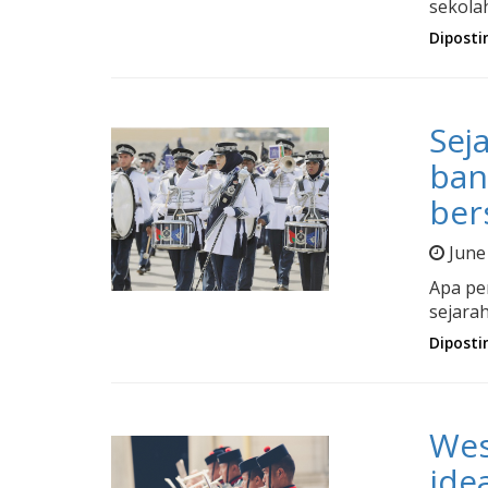
sekola
Diposti
Sej
ban
ber
June
Apa pe
sejarah
Diposti
Wes
ide