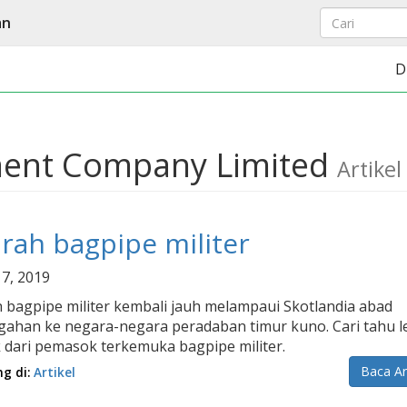
an
D
ument Company Limited
Artikel
arah bagpipe militer
 7, 2019
h bagpipe militer kembali jauh melampaui Skotlandia abad
gahan ke negara-negara peradaban timur kuno. Cari tahu l
 dari pemasok terkemuka bagpipe militer.
Baca Ar
ng di:
Artikel