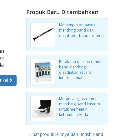
Produk Baru Ditambahkan
Memimpin pemasok
marching band dan
distributor band militer
an
an
Peralatan dan instrumen
da
band Marching
disediakan secara
internasional
tikel
Merancang instrumen
marching band kustom
untuk memenuhi
kebutuhan Anda
Lihat produk lainnya dari British Band