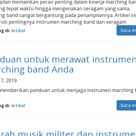
ilan memainkan peran penting dalam kinerja marching ban
ng tepat waktu hingga mengenakan seragam yang sama,
ng band sangat bergantung pada penampilannya. Artikel in
oti pentingnya instrumen marching band dan seragam.
Baca Ar
ng di:
Artikel
duan untuk merawat instrume
ching band Anda
 7, 2019
memberikan panduan untuk menjaga instrumen marching 
Baca Ar
ng di:
Artikel
arah musik militer dan instrum