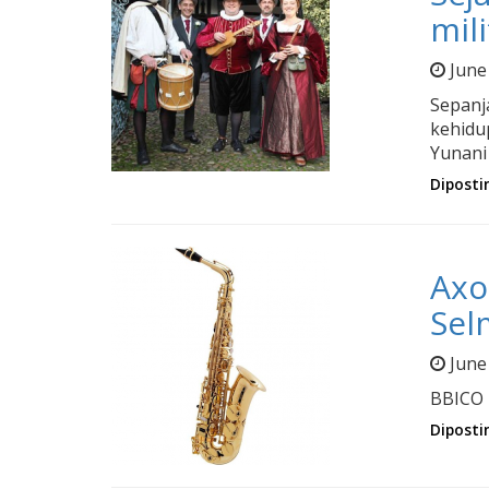
mil
June
Sepanj
kehidup
Yunani
Diposti
Axo
Sel
June
BBICO m
Diposti