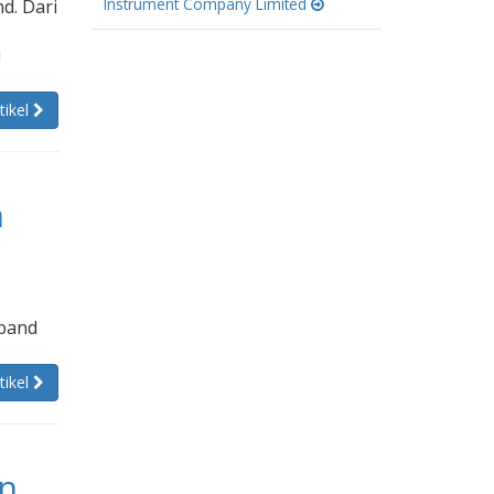
Instrument Company Limited
d. Dari
i
tikel
n
band
tikel
en