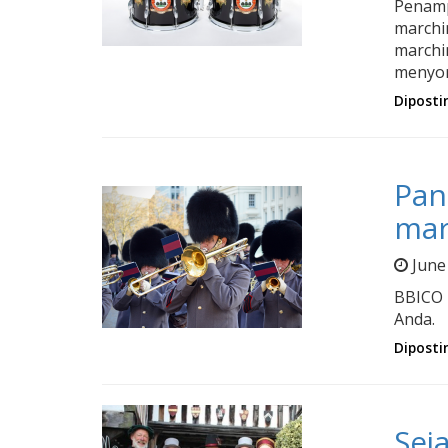
Penamp
marchi
marchi
menyor
Diposti
Pan
mar
June
BBICO 
Anda.
Diposti
Sej