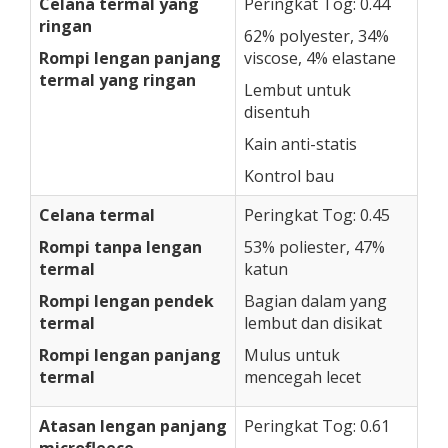
Celana termal yang
Peringkat Tog: 0.44
ringan
62% polyester, 34%
Rompi lengan panjang
viscose, 4% elastane
termal yang ringan
Lembut untuk
disentuh
Kain anti-statis
Kontrol bau
Celana termal
Peringkat Tog: 0.45
Rompi tanpa lengan
53% poliester, 47%
termal
katun
Rompi lengan pendek
Bagian dalam yang
termal
lembut dan disikat
Rompi lengan panjang
Mulus untuk
termal
mencegah lecet
Atasan lengan panjang
Peringkat Tog: 0.61