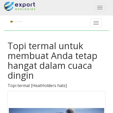
Toggl
naviga
Topi termal untuk
membuat Anda tetap
hangat dalam cuaca
dingin
Topi termal
[
HeatHolders hats
]