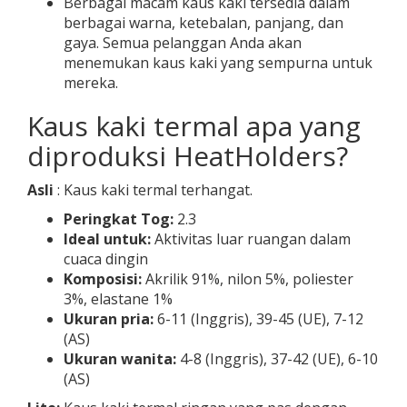
Berbagai macam kaus kaki tersedia dalam
berbagai warna, ketebalan, panjang, dan
gaya. Semua pelanggan Anda akan
menemukan kaus kaki yang sempurna untuk
mereka.
Kaus kaki termal apa yang
diproduksi HeatHolders?
Asli
: Kaus kaki termal terhangat.
Peringkat Tog:
2.3
Ideal untuk:
Aktivitas luar ruangan dalam
cuaca dingin
Komposisi:
Akrilik 91%, nilon 5%, poliester
3%, elastane 1%
Ukuran pria:
6-11 (Inggris), 39-45 (UE), 7-12
(AS)
Ukuran wanita:
4-8 (Inggris), 37-42 (UE), 6-10
(AS)