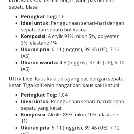
Lite:
Kaus kaki termal ringan yang pas dengan
sepatu biasa.
Peringkat Tog:
1.6
Ideal untuk:
Penggunaan sehari-hari dengan
sepatu dan sepatu bot kasual
Komposisi:
A
crylic 91%, nilon 5%, polyester
3%, elastane 1%
Ukuran pria:
6-11 (Inggris), 39-45 (UE), 7-12
(AS)
Ukuran wanita:
4-8 (Inggris), 37-42 (UE), 6-10
(AS)
Ultra Lite:
Kaus kaki tipis yang pas dengan sepatu
ketat. Tiga kali lebih hangat dari kaus kaki katun!
Peringkat Tog:
1.04
Ideal untuk:
Penggunaan sehari-hari dengan
sepatu yang ketat
Komposisi:
Akrilik 89%, nilon 10%, elastane
1%
Ukuran pria:
6-11 (Inggris), 39-45 (UE), 7-12