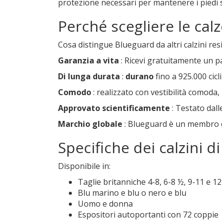
protezione necessari per mantenere i piedi s
Perché scegliere le cal
Cosa distingue Blueguard da altri calzini res
Garanzia a vita
: Ricevi gratuitamente un p
Di lunga durata
:
durano
fino a 925.000 cicl
Comodo
: realizzato con vestibilità comoda,
Approvato scientificamente
: Testato dall
Marchio globale
: Blueguard è un membro del
Specifiche dei calzini d
Disponibile in:
Taglie britanniche 4-8, 6-8 ½, 9-11 e 1
Blu marino e blu o nero e blu
Uomo e donna
Espositori autoportanti con 72 coppie