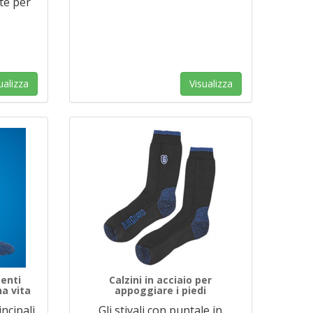
te per
ualizza
Visualizza
tenti
Calzini in acciaio per
a vita
appoggiare i piedi
ncipali
Gli stivali con puntale in