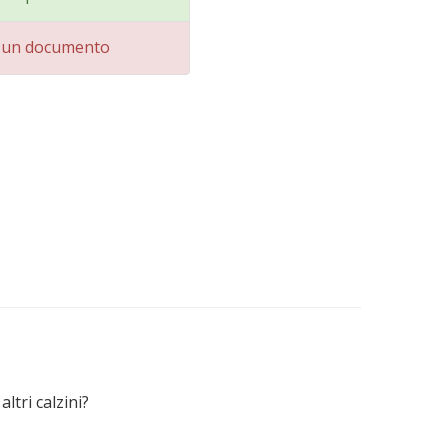
i un documento
ltri calzini?