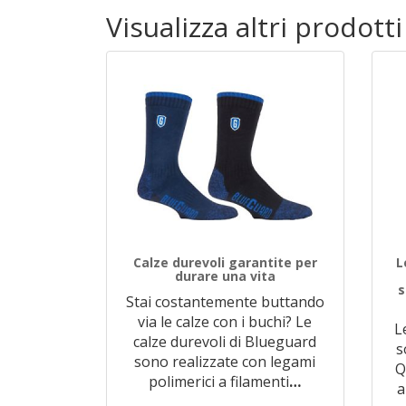
Visualizza altri prodott
Calze durevoli garantite per
L
durare una vita
s
Stai costantemente buttando
via le calze con i buchi? Le
L
calze durevoli di Blueguard
s
sono realizzate con legami
Q
polimerici a filamenti
…
a