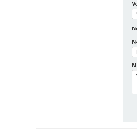
Ve
N
N
M