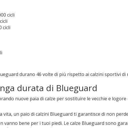
00 cicli
icli
 cicli
li
 Blueguard durano 46 volte di più rispetto ai calzini sportivi d
lunga durata di Blueguard
rando nuove paia di calze per sostituire le vecchie e logore 
 vita, un paio di calzini Blueguard ti garantisce di non perd
non vanno bene per i tuoi piedi. Le calze Blueguard sono gara