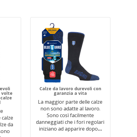
evoli
Calze da lavoro durevoli con
 volte
garanzia a vita
 calze
La maggior parte delle calze
d
non sono adatte al lavoro.
te
Sono così facilmente
 calze
danneggiati che i fori regolari
lze da
iniziano ad apparire dopo
…
 sono