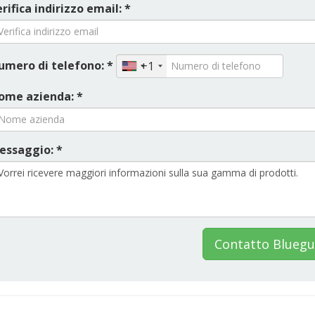
rifica indirizzo email: *
umero di telefono: *
+1
ome azienda: *
essaggio: *
Contatto Blueg