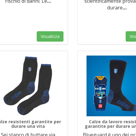
rischio di danni. Le
…
scientificamente prova
durare
…
Visualizza
Vis
lze resistenti garantite per
Calze da lavoro resis
durare una vita
garantite per durare un
Sei stanco di buttare via
Blueguard è uno dei pri