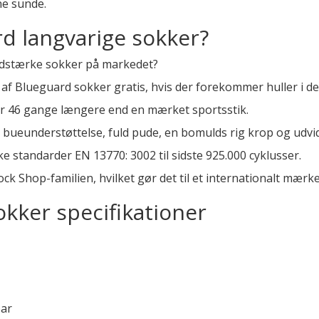
ne sunde.
d langvarige sokker?
lidstærke sokker på markedet?
af Blueguard sokker gratis, hvis der forekommer huller i d
over 46 gange længere end en mærket sportsstik.
bueunderstøttelse, fuld pude, en bomulds rig krop og udvid
ske standarder EN 13770: 3002 til sidste 925.000 cyklusser.
k Shop-familien, hvilket gør det til et internationalt mærke
okker specifikationer
par