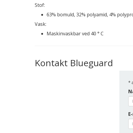
Stof:
63% bomuld, 32% polyamid, 4% polypro
Vask:
Maskinvaskbar ved 40 ° C
Kontakt Blueguard
*
a
N
E