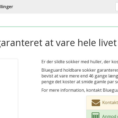
llinger
ranteret at vare hele livet
Er der slidte sokker med huller, der ko
Blueguard holdbare sokker garanteres l
bevist at vare mere end 46 gange læng
penge det koster at smide gamle par s
For mere information, kontakt Bluegu
Kontakt
Anmod o