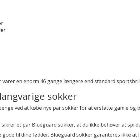
er
ler
er varer en enorm 46 gange længere end standard sportsbri
langvarige sokker
 penge ved at købe nye par sokker for at erstatte gamle og 
t, sikrer et par Blueguard sokker, at du ikke behøver at spil
ke gode til dine fødder. Blueguard sokker garanteres ikke at 