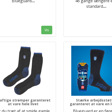
Blueguard
…
46 gange længere 
standard
…
Vis
aftige strømper garanteret
Stærke arbejdsstøt
at vare hele livet
garanteret at vare en l
r du træt af at smide gamle
Blueguard er en før