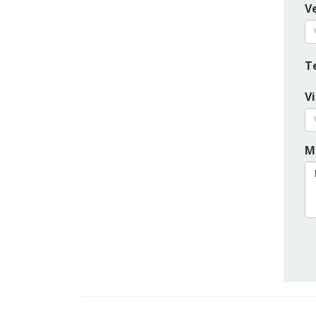
Ve
T
V
M