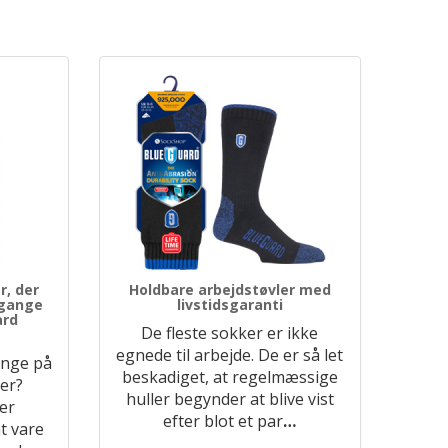
r, der
Holdbare arbejdstøvler med
 gange
livstidsgaranti
ard
De fleste sokker er ikke
egnede til arbejde. De er så let
enge på
beskadiget, at regelmæssige
rer?
huller begynder at blive vist
er
efter blot et par
…
t vare