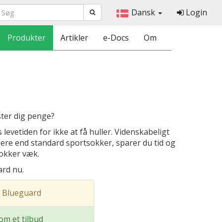
Dansk
Login
Produkter
Artikler
e-Docs
Om
ster dig penge?
evetiden for ikke at få huller. Videnskabeligt
ere end standard sportsokker, sparer du tid og
okker væk.
ard nu.
 Blueguard
m et tilbud