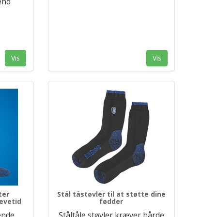
end
Vis
Vis
ter
Stål tåstøvler til at støtte dine
evetid
fødder
ende
Ståltåle støvler kræver hårde