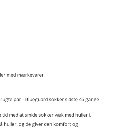
ller med mærkevarer.
brugte par - Blueguard sokker sidste 46 gange
de tid med at smide sokker væk med huller i.
få huller, og de giver den komfort og