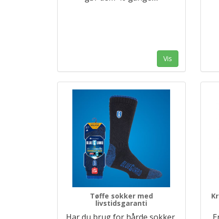
Vis
Tøffe sokker med
Kr
livstidsgaranti
Har du brug for hårde sokker,
E