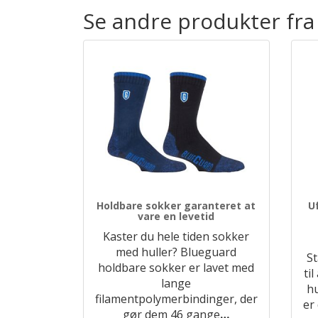
Se andre produkter fra
Holdbare sokker garanteret at
U
vare en levetid
Kaster du hele tiden sokker
med huller? Blueguard
St
holdbare sokker er lavet med
ti
lange
hu
filamentpolymerbindinger, der
er
gør dem 46 gange
…