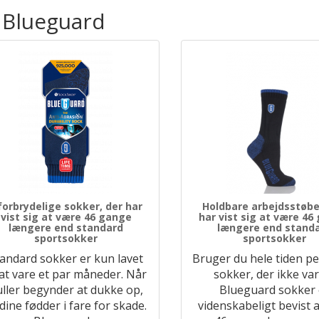
 Blueguard
forbrydelige sokker, der har
Holdbare arbejdsstøbe
vist sig at være 46 gange
har vist sig at være 46
længere end standard
længere end stand
sportsokker
sportsokker
andard sokker er kun lavet
Bruger du hele tiden p
l at vare et par måneder. Når
sokker, der ikke va
ller begynder at dukke op,
Blueguard sokker 
 dine fødder i fare for skade.
videnskabeligt bevist a