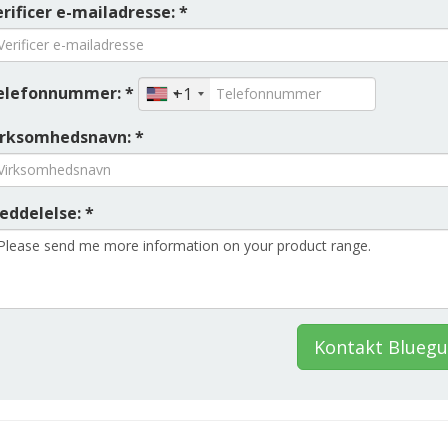
rificer e-mailadresse: *
elefonnummer: *
+1
irksomhedsnavn: *
eddelelse: *
Kontakt Blueg