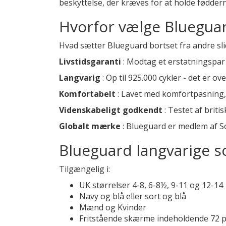
beskyttelse, der kræves for at holde fødder
Hvorfor vælge Blueguar
Hvad sætter Blueguard bortset fra andre s
Livstidsgaranti
: Modtag et erstatningspar 
Langvarig
: Op til 925.000 cykler - det er 
Komfortabelt
: Lavet med komfortpasning, 
Videnskabeligt godkendt
: Testet af briti
Globalt mærke
: Blueguard er medlem af Soc
Blueguard langvarige s
Tilgængelig i:
UK størrelser 4-8, 6-8½, 9-11 og 12-14
Navy og blå eller sort og blå
Mænd og Kvinder
Fritstående skærme indeholdende 72 