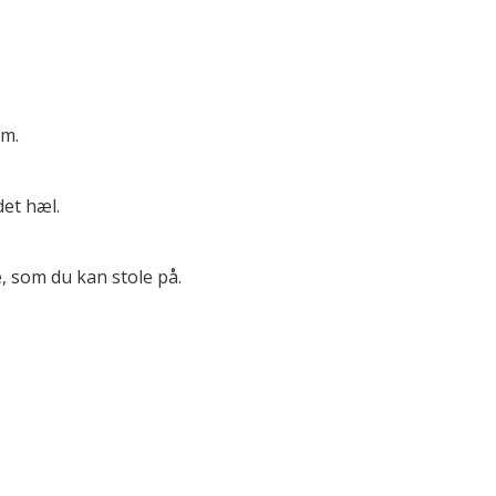
em.
et hæl.
, som du kan stole på.