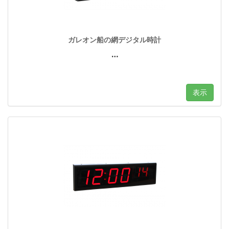
ガレオン船の網デジタル時計
…
表示