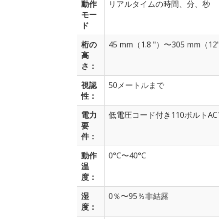
動作
リアルタイムの時間、分、秒
モー
ド
桁の
45 mm（1.8 "）〜305 mm（
高
さ：
視認
50メートルまで
性：
電力
低電圧コード付き110ボルトA
要
件：
動作
0°C〜40°C
温
度：
湿
0％〜95％非結露
度：