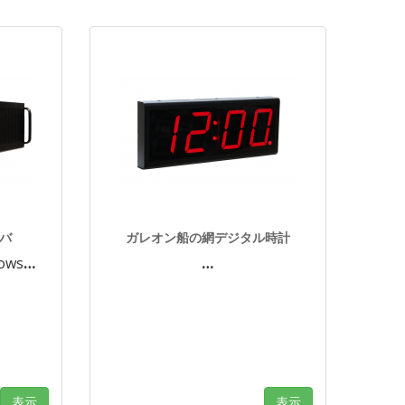
ーバ
ガレオン船の網デジタル時計
ows
…
…
表示
表示