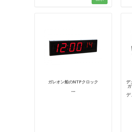
ガレオン船のNTPクロック
デ
ガ
…
デ