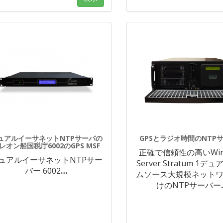
ュアルイーサネットNTPサーバの
GPSとラジオ時間のNTP
レオン船国税庁6002のGPS MSF
正確で信頼性の高いWin
ュアルイーサネットNTPサー
Server Stratum 1デ
バー 6002
…
ムソース大規模ネット
けのNTPサーバー