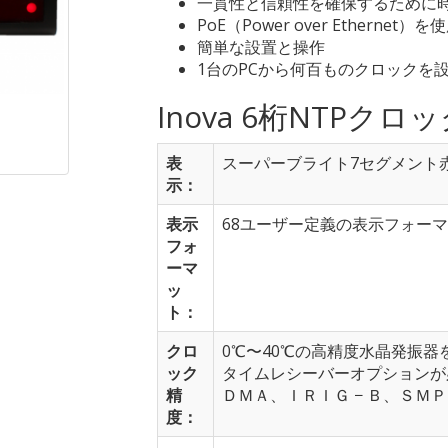
一貫性と信頼性を確保するために
PoE（Power over Ethernet）を
簡単な設置と操作
1台のPCから何百ものクロックを
Inova 6桁NTPク
表
スーパーブライト7セグメント赤
示：
表示
68ユーザー定義の表示フォーマ
フォ
ーマ
ッ
ト：
クロ
0℃〜40℃の高精度水晶発振
ック
タイムレシーバーオプションが
精
ＤＭＡ、ＩＲＩＧ − Ｂ、ＳＭ
度：