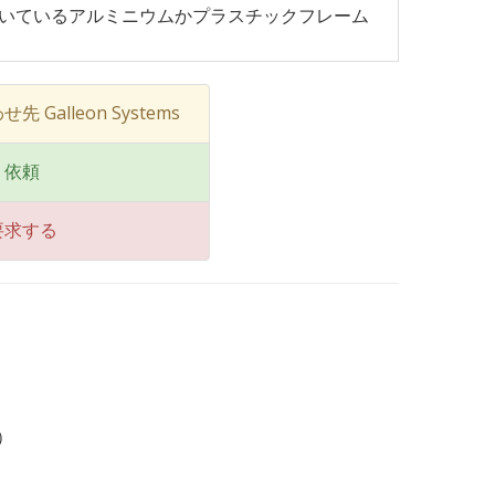
いているアルミニウムかプラスチックフレーム
先 Galleon Systems
り依頼
要求する
）