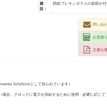
建
防眩プレキシガラスの前部が付
設：
問い合わせ
お見積
文書を
ovanex Solutionsとして知られています）
い場合、クロックに電力を供給するために使用 -
必要に応じて