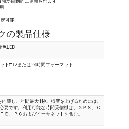
時間が自動的に更新されます
使用
設定可能
ロックの製品仕様
色LED
ット□12または24時間フォーマット
器を内蔵し、年間最大1秒。精度を上げるためには、
必要です。利用可能な時間受信機は、ＧＰＳ、Ｃ
ＰＴＥ、ＰＣおよびイーサネットを含む。