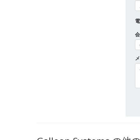
電
会
メ