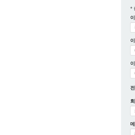
*
이
이
이
전
회
메