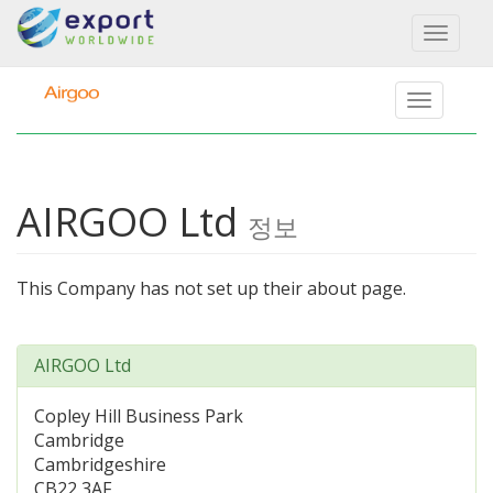
Toggl
naviga
AIRGOO Ltd
정보
This Company has not set up their about page.
AIRGOO Ltd
Copley Hill Business Park
Cambridge
Cambridgeshire
CB22 3AF