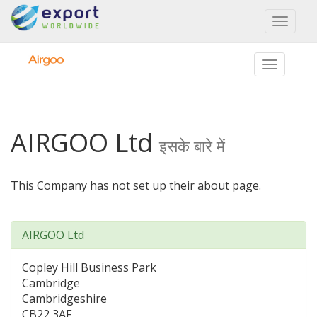
Toggl
naviga
AIRGOO Ltd
इसके बारे में
This Company has not set up their about page.
AIRGOO Ltd
Copley Hill Business Park
Cambridge
Cambridgeshire
CB22 3AF