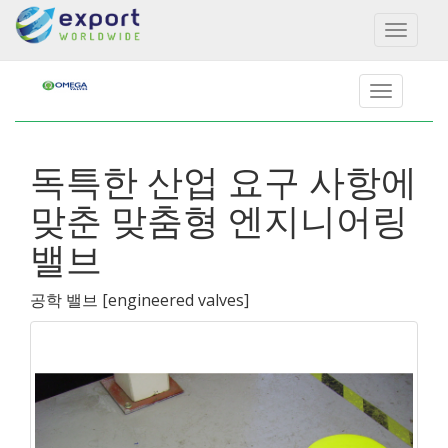
Toggl
naviga
독특한 산업 요구 사항에
맞춘 맞춤형 엔지니어링
밸브
공학 밸브
[
engineered valves
]