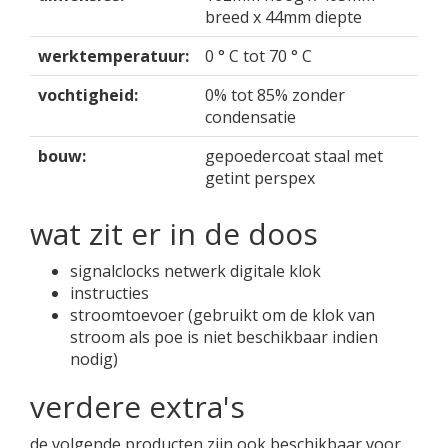
breed x 44mm diepte
werktemperatuur:
0 ° C tot 70 ° C
vochtigheid:
0% tot 85% zonder
condensatie
bouw:
gepoedercoat staal met
getint perspex
wat zit er in de doos
signalclocks netwerk digitale klok
instructies
stroomtoevoer (gebruikt om de klok van
stroom als poe is niet beschikbaar indien
nodig)
verdere extra's
de volgende producten zijn ook beschikbaar voor