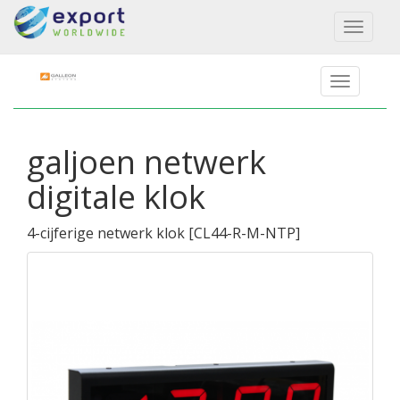
Toggl
naviga
galjoen netwerk
digitale klok
4-cijferige netwerk klok
[
CL44-R-M-NTP
]