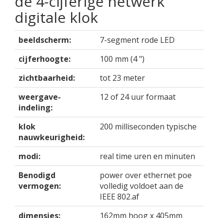
de 4-cijferige netwerk
digitale klok
beeldscherm:
7-segment rode LED
cijferhoogte:
100 mm (4 ")
zichtbaarheid:
tot 23 meter
weergave-
12 of 24 uur formaat
indeling:
klok
200 milliseconden typische
nauwkeurigheid:
modi:
real time uren en minuten
Benodigd
power over ethernet poe
vermogen:
volledig voldoet aan de
IEEE 802.af
dimensies:
162mm hoog x 405mm