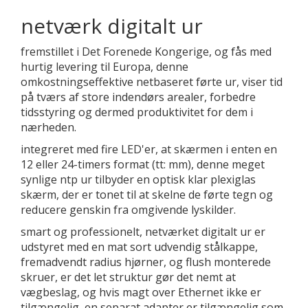
netværk digitalt ur
fremstillet i Det Forenede Kongerige, og fås med
hurtig levering til Europa, denne
omkostningseffektive netbaseret førte ur, viser tid
på tværs af store indendørs arealer, forbedre
tidsstyring og dermed produktivitet for dem i
nærheden.
integreret med fire LED'er, at skærmen i enten en
12 eller 24-timers format (tt: mm), denne meget
synlige ntp ur tilbyder en optisk klar plexiglas
skærm, der er tonet til at skelne de førte tegn og
reducere genskin fra omgivende lyskilder.
smart og professionelt, netværket digitalt ur er
udstyret med en mat sort udvendig stålkappe,
fremadvendt radius hjørner, og flush monterede
skruer, er det let struktur gør det nemt at
vægbeslag, og hvis magt over Ethernet ikke er
tilgængelig, en separat adapter er tilgængelig som