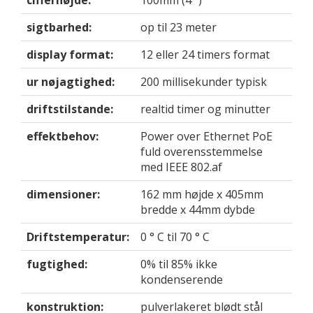
cifferhøjde:
100mm (4 ")
sigtbarhed:
op til 23 meter
display format:
12 eller 24 timers format
ur nøjagtighed:
200 millisekunder typisk
driftstilstande:
realtid timer og minutter
effektbehov:
Power over Ethernet PoE
fuld overensstemmelse
med IEEE 802.af
dimensioner:
162 mm højde x 405mm
bredde x 44mm dybde
Driftstemperatur:
0 ° C til 70 ° C
fugtighed:
0% til 85% ikke
kondenserende
konstruktion:
pulverlakeret blødt stål