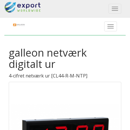
Toggl
naviga
galleon netværk
digitalt ur
4-cifret netværk ur
[
CL44-R-M-NTP
]