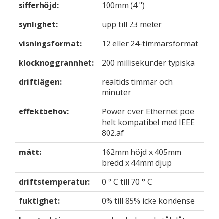
sifferhöjd:
100mm (4 ")
synlighet:
upp till 23 meter
visningsformat:
12 eller 24-timmarsformat
klocknoggrannhet:
200 millisekunder typiska
driftlägen:
realtids timmar och
minuter
effektbehov:
Power over Ethernet poe
helt kompatibel med IEEE
802.af
mått:
162mm höjd x 405mm
bredd x 44mm djup
driftstemperatur:
0 ° C till 70 ° C
fuktighet:
0% till 85% icke kondense