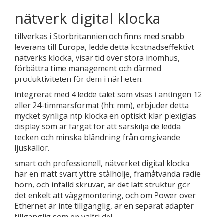
nätverk digital klocka
tillverkas i Storbritannien och finns med snabb
leverans till Europa, ledde detta kostnadseffektivt
nätverks klocka, visar tid över stora inomhus,
förbättra time management och därmed
produktiviteten för dem i närheten.
integrerat med 4 ledde talet som visas i antingen 12
eller 24-timmarsformat (hh: mm), erbjuder detta
mycket synliga ntp klocka en optiskt klar plexiglas
display som är färgat för att särskilja de ledda
tecken och minska bländning från omgivande
ljuskällor.
smart och professionell, nätverket digital klocka
har en matt svart yttre stålhölje, framåtvända radie
hörn, och infälld skruvar, är det lätt struktur gör
det enkelt att väggmontering, och om Power over
Ethernet är inte tillgänglig, är en separat adapter
tillgänglig som en valfri del.