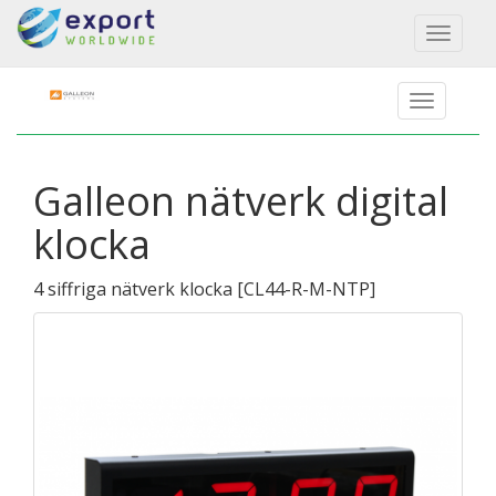
Toggl
naviga
Galleon nätverk digital
klocka
4 siffriga nätverk klocka
[
CL44-R-M-NTP
]