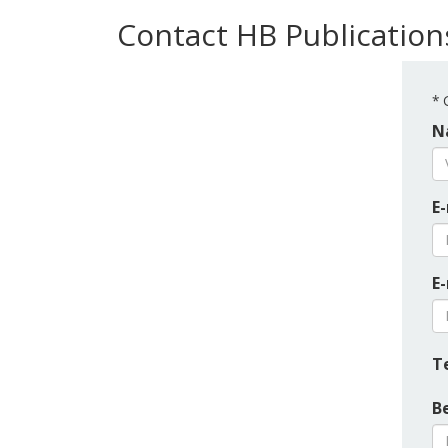
Contact HB Publication
*
G
N
E-
E
T
B