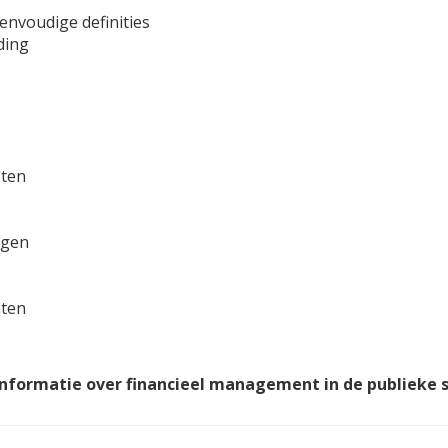
envoudige definities
ding
sten
ngen
hten
nformatie over financieel management in de publieke s