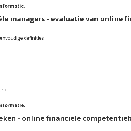
nformatie.
ële managers - evaluatie van online 
envoudige definities
gen
nformatie.
ken - online financiële competentie