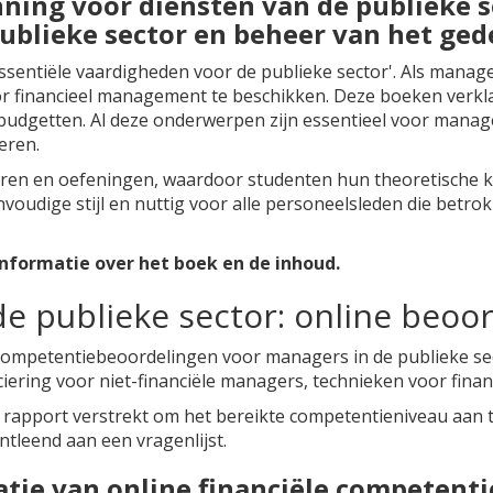
nning voor diensten van de publieke se
publieke sector en beheer van het ge
sentiële vaardigheden voor de publieke sector'. Als manager
r financieel management te beschikken. Deze boeken verklar
budgetten. Al deze onderwerpen zijn essentieel voor manage
veren.
en en oefeningen, waardoor studenten hun theoretische ken
voudige stijl en nuttig voor alle personeelsleden die betrok
nformatie over het boek en de inhoud.
de publieke sector: online beoo
le competentiebeoordelingen voor managers in de publieke 
iering voor niet-financiële managers, technieken voor finan
rapport verstrekt om het bereikte competentieniveau aan te 
tleend aan een vragenlijst.
uatie van online financiële competenti