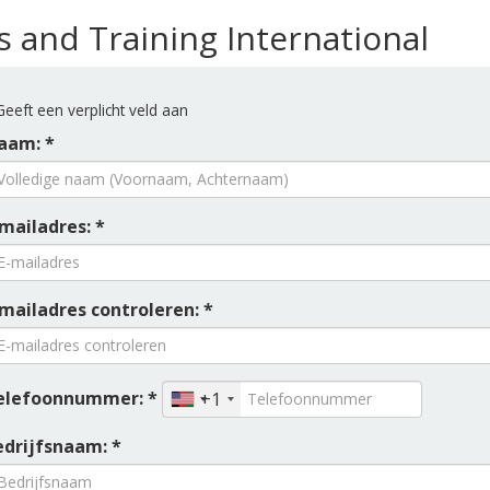
s and Training International
eeft een verplicht veld aan
aam: *
mailadres: *
-mailadres controleren: *
elefoonnummer: *
+1
edrijfsnaam: *