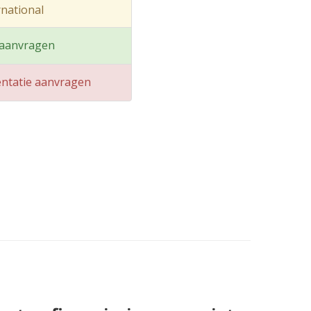
rnational
 aanvragen
ntatie aanvragen