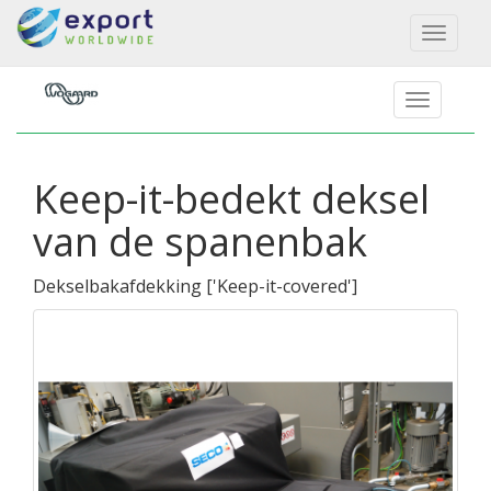
Toggl
naviga
Keep-it-bedekt deksel
van de spanenbak
Dekselbakafdekking
[
'Keep-it-covered'
]